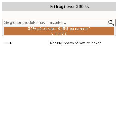
Skip
Fri fragt over 399 kr.
to
main
content.
Søg efter produkt, navn, mærke...
30% på plakater & 15% på rammer*
0 min
0 s
Gyldig
indtil:
▸
▸
Natur
Dreams of Nature Plakat
2026-
08-
06