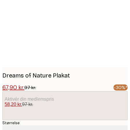
Product
images
Dreams of Nature Plakat
67,90 kr.
97 kr.
-30%*
Aktivér din medlemspris
58,20 kr.
97 kr.
Størrelse