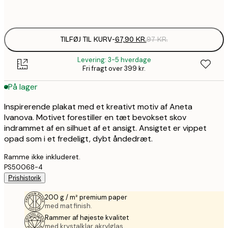
Frame
options
TILFØJ TIL KURV
-
67,90 KR.
97 KR.
Levering: 3-5 hverdage
Fri fragt over 399 kr.
På lager
Inspirerende plakat med et kreativt motiv af Aneta
Ivanova. Motivet forestiller en tæt bevokset skov
indrammet af en silhuet af et ansigt. Ansigtet er vippet
opad som i et fredeligt, dybt åndedræt.
Ramme ikke inkluderet.
PS50068-4
Prishistorik
200 g / m² premium paper
med mat finish.
Rammer af højeste kvalitet
med krystalklar akrylglas.