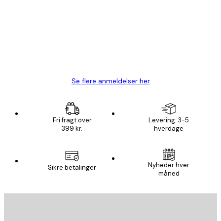
Hurtig levering
1 jun.
Lise-Lotte C
Se flere anmeldelser her
Fri fragt over
Levering: 3-5
399 kr.
hverdage
Nyheder hver
Sikre betalinger
måned