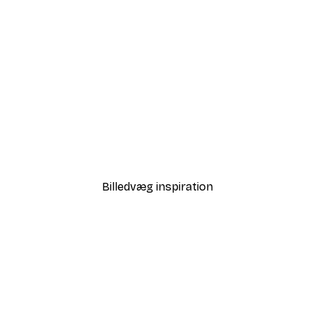
-70%
Outlet
Blå Rose Plakat
Fra 29,10 kr.
97 kr.
Billedvæg inspiration