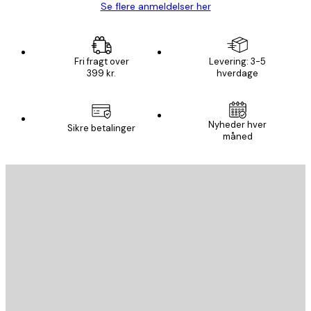
Se flere anmeldelser her
Fri fragt over
Levering: 3-5
399 kr.
hverdage
Nyheder hver
Sikre betalinger
måned
Email
SEND