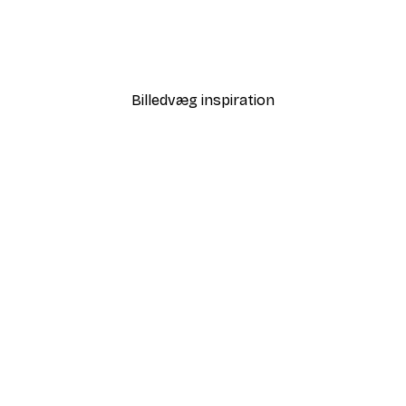
THE MIUUS STUDIO - Koncentriske Refleksioner Plakat
Daniel Donocik - Familie 
Fra 58,20 kr.
97 kr.
Billedvæg inspiration