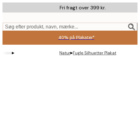
Skip
Fri fragt over 399 kr.
to
main
content.
Søg efter produkt, navn, mærke...
40% på Plakater*
▸
▸
Natur
Fugle Silhuetter Plakat