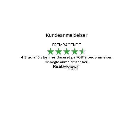
Kundeanmeldelser
FREMRAGENDE
4.3 ud af 5 stjerner
Baseret på 70919 bedømmelser.
Se nogle anmeldelser her.
Bekræftet køber
Kundeanmeldelser
Hurtig levering
1 jun.
Lise-Lotte C