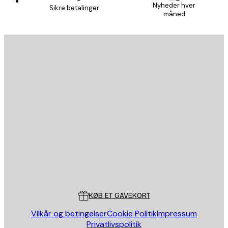
Nyheder hver
Sikre betalinger
måned
Email
SEND
Store
Poster Store
Kundeservice
KØB ET GAVEKORT
Vilkår og betingelser
Cookie Politik
Impressum
Privatlivspolitik