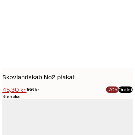
Product
images
Skovlandskab No2 plakat
45,30 kr.
166 kr.
-70%
Outlet
Størrelse