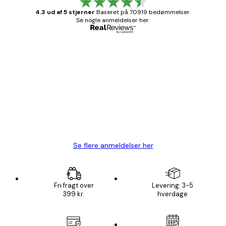
4.3 ud af 5 stjerner
Baseret på 70919 bedømmelser.
Se nogle anmeldelser her.
Bekræftet køber
Kundeanmeldelser
Hurtig levering
1 jun.
Lise-Lotte C
Se flere anmeldelser her
Fri fragt over
Levering: 3-5
399 kr.
hverdage