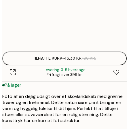
45,3
30x40 cm
1
71,7
50x70 cm
2
Frame
options
TILFØJ TIL KURV
-
45,30 KR.
166 KR.
Levering: 3-5 hverdage
Fri fragt over 399 kr.
På lager
Foto af en dejlig udsigt over et skovlandskab med grønne
træer og en frøhimmel. Dette naturnære print bringer en
varm og hyggelig følelse til dit hjem. Perfekt til at tilføje i
stuen eller soveværelset for en rolig stemning. Dette
kunsttryk har en kornet fotostruktur.