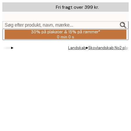
Skip
Fri fragt over 399 kr.
to
main
content.
Søg efter produkt, navn, mærke...
30% på plakater & 15% på rammer*
0 min
0 s
Gyldig
indtil:
▸
▸
Landskab
Skovlandskab No2 plak
2026-
08-
06