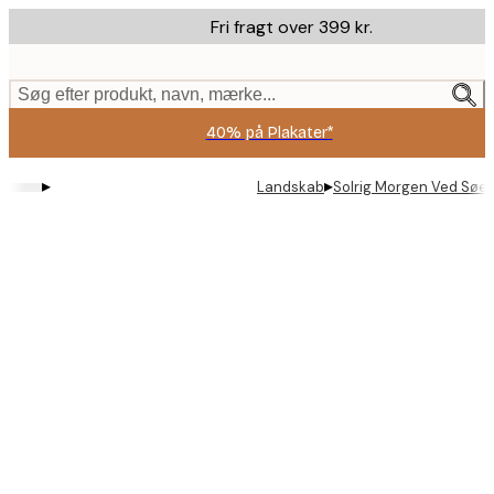
Skip
Fri fragt over 399 kr.
to
main
content.
Søg efter produkt, navn, mærke...
40% på Plakater*
▸
▸
Landskab
Solrig Morgen Ved Søen