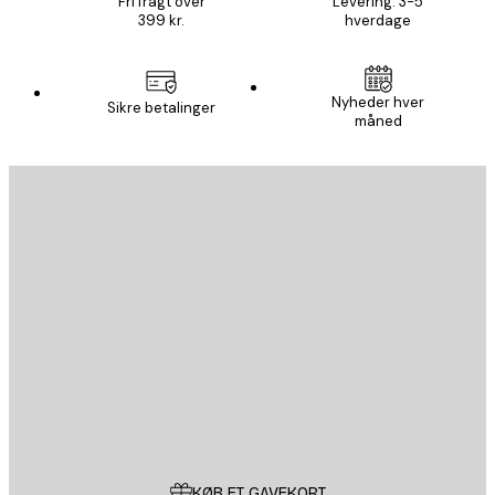
Fri fragt over
Levering: 3-5
399 kr.
hverdage
Nyheder hver
Sikre betalinger
måned
Email
SEND
Store
Poster Store
Kundeservice
KØB ET GAVEKORT