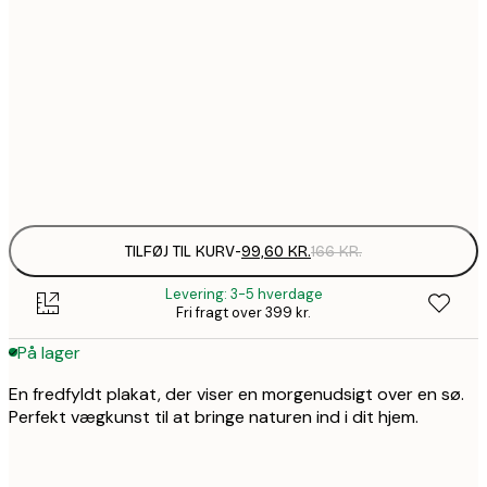
99,6
30x40 cm
1
157,8
50x70 cm
2
Frame
options
TILFØJ TIL KURV
-
99,60 KR.
166 KR.
Levering: 3-5 hverdage
Fri fragt over 399 kr.
På lager
En fredfyldt plakat, der viser en morgenudsigt over en sø.
Perfekt vægkunst til at bringe naturen ind i dit hjem.