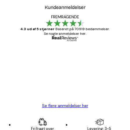
Kundeanmeldelser
FREMRAGENDE
4.3 ud af 5 stjerner
Baseret på 70919 bedømmelser.
Se nogle anmeldelser her.
Bekræftet køber
Kundeanmeldelser
Hurtig levering
1 jun.
Lise-Lotte C
Se flere anmeldelser her
Fri fragt over
Levering: 3-5