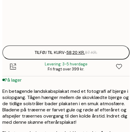
195,6
70x100 cm
3
Frame
options
TILFØJ TIL KURV
-
58,20 KR.
97 KR.
Levering: 3-5 hverdage
Fri fragt over 399 kr.
På lager
En betagende landskabsplakat med et fotografi af bjerge i
solopgang. Tågen hænger mellem de skovklædte bjerge og
de tidlige solstråler bader plakaten i en smuk atmosfære.
Bladene på træerne er farvet gule og røde af efteråret og
afspejler træernes overgang til den kolde årstid. Indret dig
med denne skønne efterårsplakat!