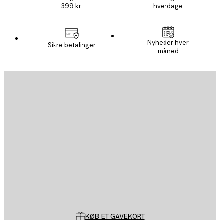
399 kr.
hverdage
Nyheder hver
Sikre betalinger
måned
Email
SEND
Store
Poster Store
Kundeservice
KØB ET GAVEKORT