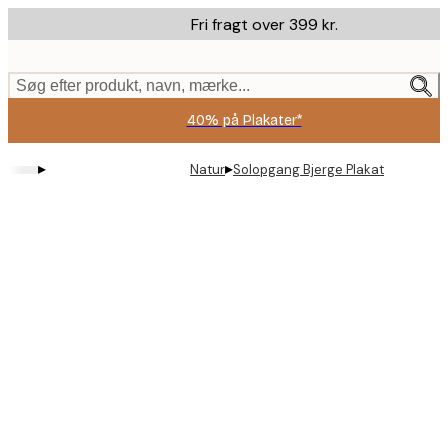
Skip
Fri fragt over 399 kr.
to
main
content.
Søg efter produkt, navn, mærke...
40% på Plakater*
▸
▸
Natur
Solopgang Bjerge Plakat
Product
images