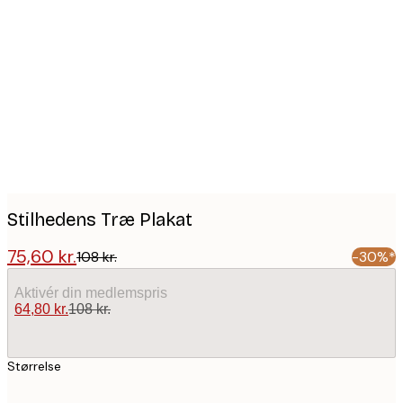
Product
images
Stilhedens Træ Plakat
75,60 kr.
108 kr.
-30%*
Aktivér din medlemspris
64,80 kr.
108 kr.
Størrelse