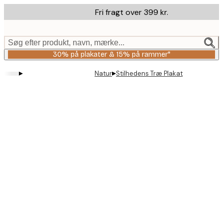
Skip
Fri fragt over 399 kr.
to
main
content.
Søg efter produkt, navn, mærke...
30% på plakater & 15% på rammer*
▸
▸
Natur
Stilhedens Træ Plakat