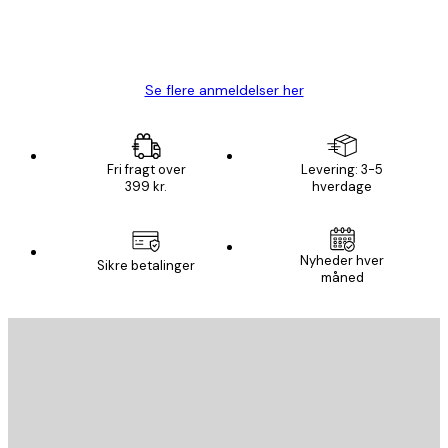
1 jun.
Lise-Lotte C
Se flere anmeldelser her
Fri fragt over
Levering: 3-5
399 kr.
hverdage
Nyheder hver
Sikre betalinger
måned
Email