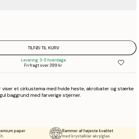
67,9
116,2
1
128,8
TILFØJ TIL KURV
1
Levering: 3-5 hverdage
128,8
Fri fragt over 399 kr.
1
184,1
2
r viser et cirkustema med hvide heste, akrobater og stærke
228,2
3
l baggrund med farverige stjerner.
571,9
8
premium paper
Rammer af højeste kvalitet
sh.
med krystalklar akrylglas.