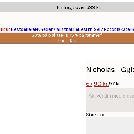
Fri fragt over 399 kr.
Tilbud
Bestsellere
Nyheder
Plakatpakke
Design Selv Fotoplakater
B
30% på plakater & 15% på rammer*
0 min
0 s
Gyldig
indtil:
2026-
08-
06
Nicholas - Gyl
67,90 kr.
97 kr.
Aktivér din medlemsp
Størrelse