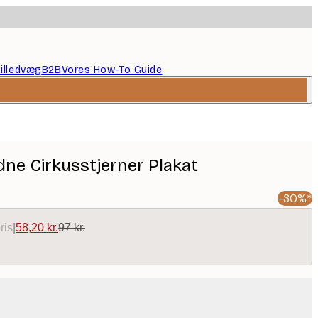
illedvæg
B2B
Vores How-To Guide
dne Cirkusstjerner Plakat
-30%*
ris
|
58,20 kr.
97 kr.