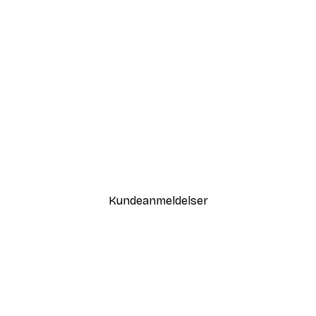
-30%*
Sommer Daggry Plakat
Fra 67,90 kr.
97 kr.
Kundeanmeldelser