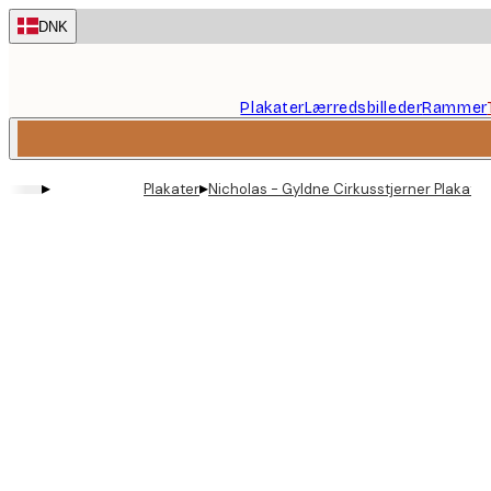
Skip
DNK
to
main
content.
Plakater
Lærredsbilleder
Rammer
▸
▸
Plakater
Nicholas - Gyldne Cirkusstjerner Plakat