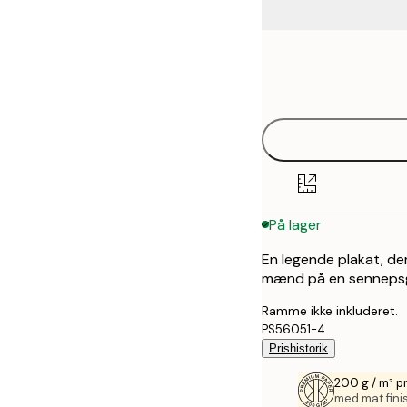
Frame
21x30 cm
options
30x40 cm
40x50 cm
50x50 cm
På lager
50x70 cm
En legende plakat, de
70x100 cm
mænd på en sennepsgu
100x150 cm
Ramme ikke inkluderet.
PS56051-4
Prishistorik
200 g / m² 
med mat fini