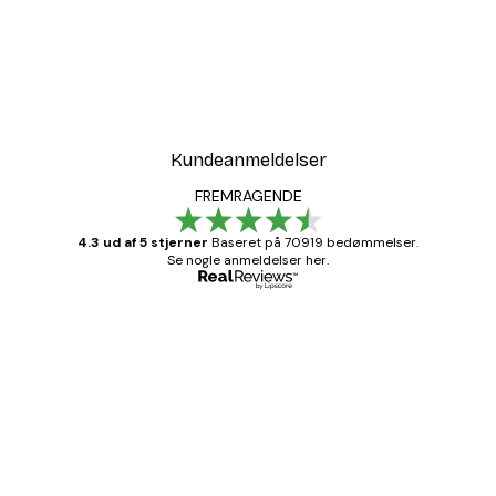
Kundeanmeldelser
FREMRAGENDE
4.3 ud af 5 stjerner
Baseret på 70919 bedømmelser.
Se nogle anmeldelser her.
Bekræftet køber
Kundeanmeldelser
Hurtig levering
1 jun.
Lise-Lotte C