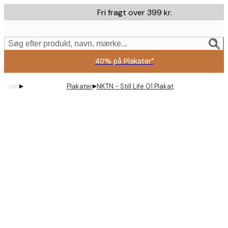
Skip
Fri fragt over 399 kr.
to
main
content.
Søg efter produkt, navn, mærke...
40% på Plakater*
▸
▸
Plakater
NKTN - Still Life 01 Plakat