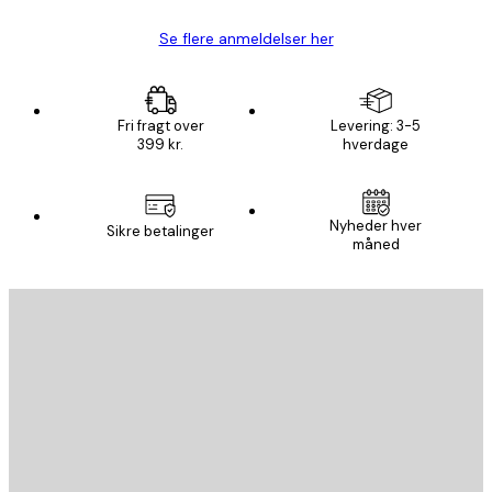
Se flere anmeldelser her
Fri fragt over
Levering: 3-5
399 kr.
hverdage
Nyheder hver
Sikre betalinger
måned
Email
SEND