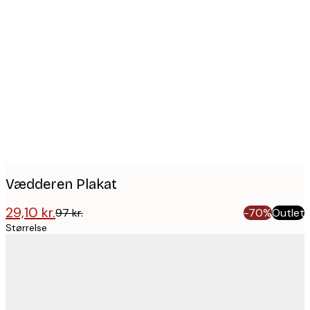
Product
images
Vædderen Plakat
29,10 kr.
97 kr.
-70%
Outlet
Størrelse