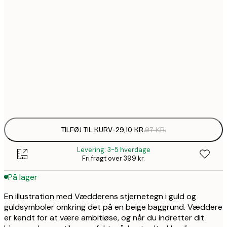
29,1
21x30 cm
45,3
30x40 cm
1
71,7
50x70 cm
2
Frame
options
TILFØJ TIL KURV
-
29,10 KR.
97 KR.
Levering: 3-5 hverdage
Fri fragt over 399 kr.
På lager
En illustration med Vædderens stjernetegn i guld og
guldsymboler omkring det på en beige baggrund. Væddere
er kendt for at være ambitiøse, og når du indretter dit