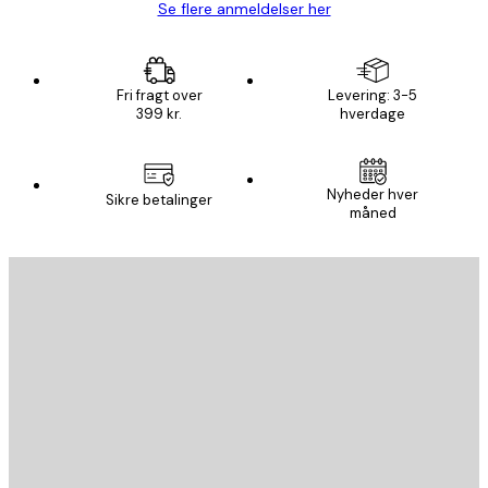
Se flere anmeldelser her
Fri fragt over
Levering: 3-5
399 kr.
hverdage
Nyheder hver
Sikre betalinger
måned
Email
SEND