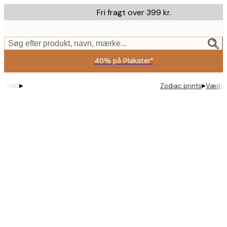
Skip
Fri fragt over 399 kr.
to
main
content.
Søg efter produkt, navn, mærke...
40% på Plakater*
▸
▸
Zodiac prints
Vædde