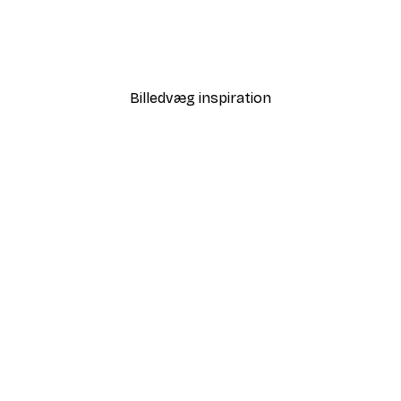
Fra 58,20 kr.
97 kr.
Billedvæg inspiration