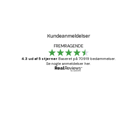
Kundeanmeldelser
FREMRAGENDE
4.3 ud af 5 stjerner
Baseret på 70919 bedømmelser.
Se nogle anmeldelser her.
Bekræftet køber
Kundeanmeldelser
Hurtig levering
1 jun.
Lise-Lotte C