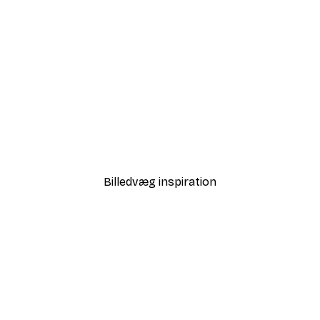
-30%*
all Plakat
Sommer Daggry Plakat
Fra 67,90 kr.
97 kr.
Billedvæg inspiration