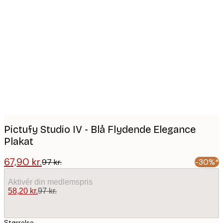
Product
images
Pictufy Studio IV - Blå Flydende Elegance
Plakat
67,90 kr.
97 kr.
-30%*
Aktivér din medlemspris
58,20 kr.
97 kr.
Størrelse