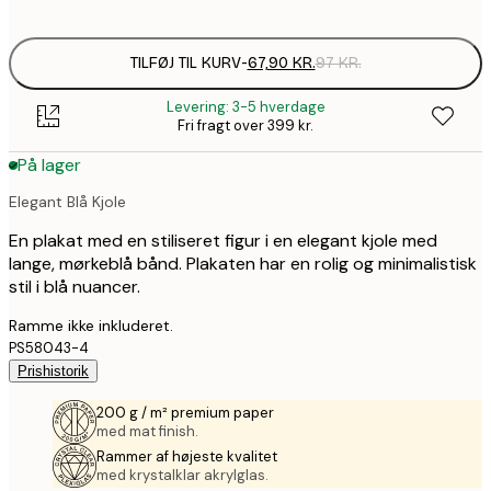
options
TILFØJ TIL KURV
-
67,90 KR.
97 KR.
Levering: 3-5 hverdage
Fri fragt over 399 kr.
På lager
Elegant Blå Kjole
En plakat med en stiliseret figur i en elegant kjole med
lange, mørkeblå bånd. Plakaten har en rolig og minimalistisk
stil i blå nuancer.
Ramme ikke inkluderet.
PS58043-4
Prishistorik
200 g / m² premium paper
med mat finish.
Rammer af højeste kvalitet
med krystalklar akrylglas.