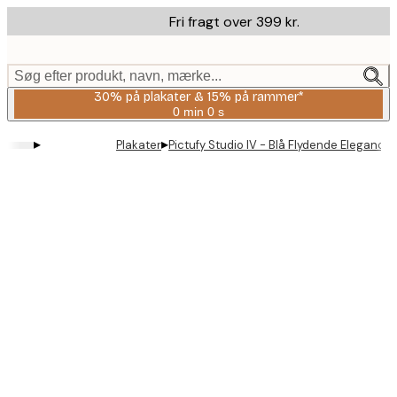
Skip
Fri fragt over 399 kr.
to
main
content.
Søg efter produkt, navn, mærke...
30% på plakater & 15% på rammer*
0 min
0 s
Gyldig
indtil:
▸
▸
Plakater
Pictufy Studio IV - Blå Flydende Elegance 
2026-
08-
06