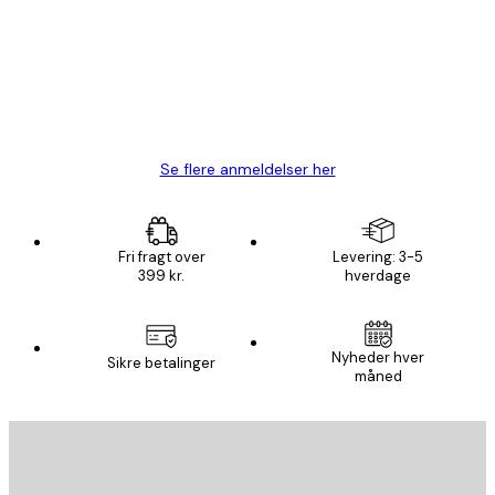
Hurtig levering
1 jun.
Lise-Lotte C
Se flere anmeldelser her
Fri fragt over
Levering: 3-5
399 kr.
hverdage
Nyheder hver
Sikre betalinger
måned