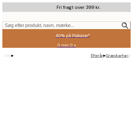
Skip
Fri fragt over 399 kr.
to
main
content.
Søg efter produkt, navn, mærke...
40% på Plakater*
0 min
0 s
Gyldig
indtil:
▸
▸
Efterår
Græskarhøst P
2026-
08-
09