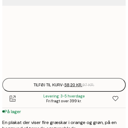
58,2
21x30 cm
99,6
30x40 cm
1
157,8
50x70 cm
2
Frame
options
TILFØJ TIL KURV
-
58,20 KR.
97 KR.
Levering: 3-5 hverdage
Fri fragt over 399 kr.
På lager
En plakat der viser fire græskar i orange og grøn, på en