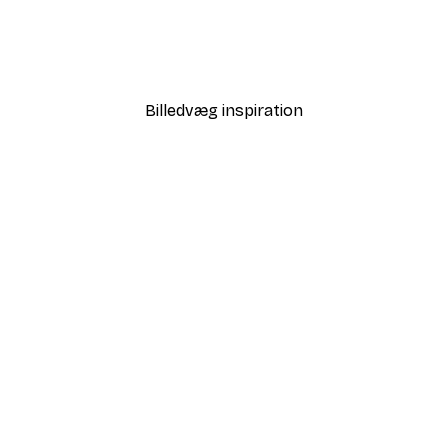
Pumpkin Spice and Everyt
Fra 58,20 kr.
97 kr.
Billedvæg inspiration