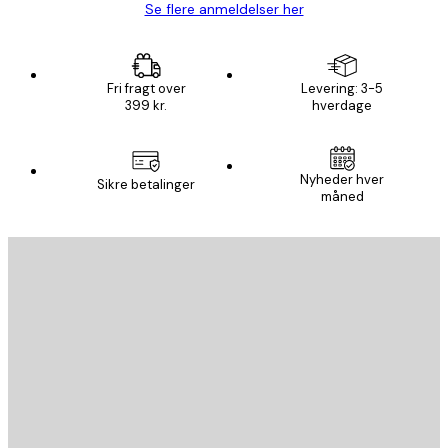
Se flere anmeldelser her
Fri fragt over
Levering: 3-5
399 kr.
hverdage
Nyheder hver
Sikre betalinger
måned
Email
SEND