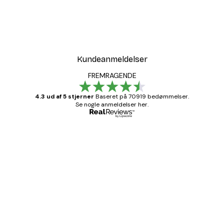
Kundeanmeldelser
FREMRAGENDE
4.3 ud af 5 stjerner
Baseret på 70919 bedømmelser.
Se nogle anmeldelser her.
Bekræftet køber
Kundeanmeldelser
Hurtig levering
1 jun.
Lise-Lotte C