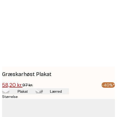
Product
images
Græskarhøst Plakat
58,20 kr.
97 kr.
-40%*
Plakat
Lærred
Størrelse