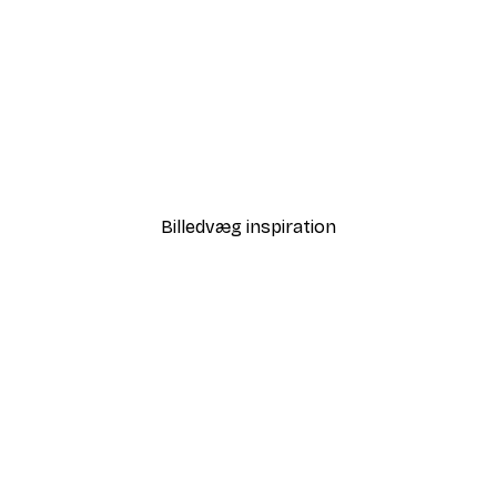
-70%
Outlet
e plakat
Strelitzia blade plakat
Fra 29,10 kr.
97 kr.
Billedvæg inspiration