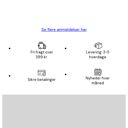
1 jun.
Lise-Lotte C
Se flere anmeldelser her
Fri fragt over
Levering: 3-5
399 kr.
hverdage
Nyheder hver
Sikre betalinger
måned
Email