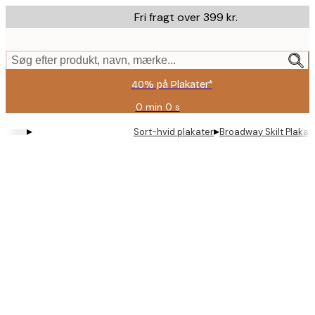
Skip
Fri fragt over 399 kr.
to
main
content.
Søg efter produkt, navn, mærke...
40% på Plakater*
0 min
0 s
Gyldig
indtil:
▸
▸
Sort-hvid plakater
Broadway Skilt Plakat
2026-
08-
09
Product
images