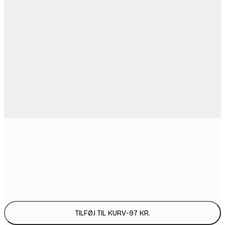
21x30 cm
9
Frame
options
TILFØJ TIL KURV
-
97 KR.