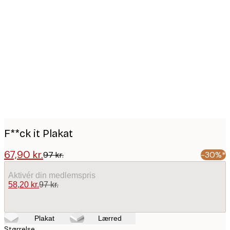
Product
images
F**ck it Plakat
67,90 kr.
97 kr.
-30%*
Aktivér din medlemspris
58,20 kr.
97 kr.
Plakat
Lærred
Størrelse