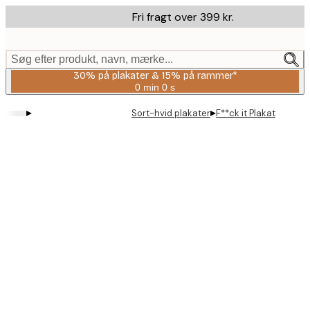
Skip
Fri fragt over 399 kr.
to
main
content.
Søg efter produkt, navn, mærke...
30% på plakater & 15% på rammer*
0 min
0 s
Gyldig
indtil:
▸
▸
Sort-hvid plakater
F**ck it Plakat
2026-
08-
06