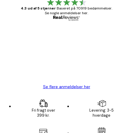
4.3 ud af 5 stjerner
Baseret på 70919 bedømmelser.
Se nogle anmeldelser her.
Bekræftet køber
Kundeanmeldelser
Hurtig levering
1 jun.
Lise-Lotte C
Se flere anmeldelser her
Fri fragt over
Levering: 3-5
399 kr.
hverdage