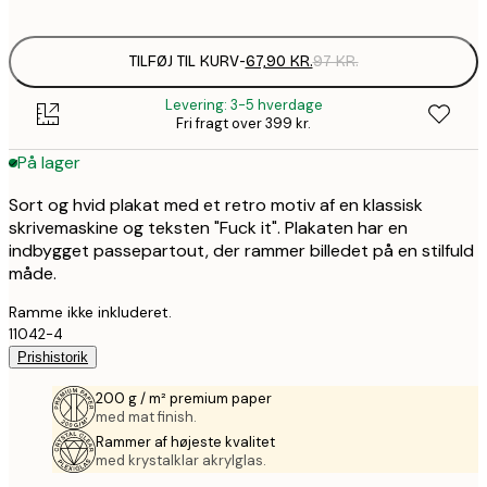
options
TILFØJ TIL KURV
-
67,90 KR.
97 KR.
Levering: 3-5 hverdage
Fri fragt over 399 kr.
På lager
Sort og hvid plakat med et retro motiv af en klassisk
skrivemaskine og teksten "Fuck it". Plakaten har en
indbygget passepartout, der rammer billedet på en stilfuld
måde.
Ramme ikke inkluderet.
11042-4
Prishistorik
200 g / m² premium paper
med mat finish.
Rammer af højeste kvalitet
med krystalklar akrylglas.