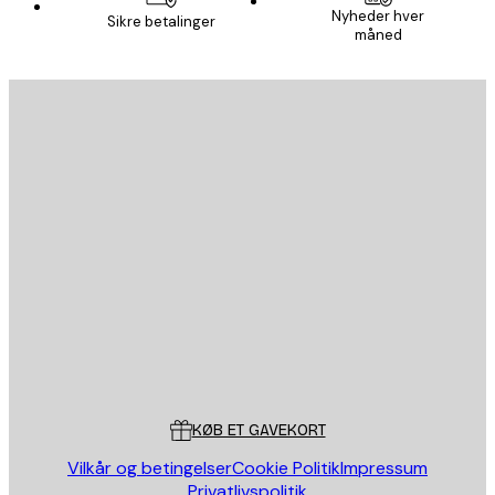
Nyheder hver
Sikre betalinger
måned
Email
SEND
Store
Poster Store
Kundeservice
KØB ET GAVEKORT
Vilkår og betingelser
Cookie Politik
Impressum
Privatlivspolitik