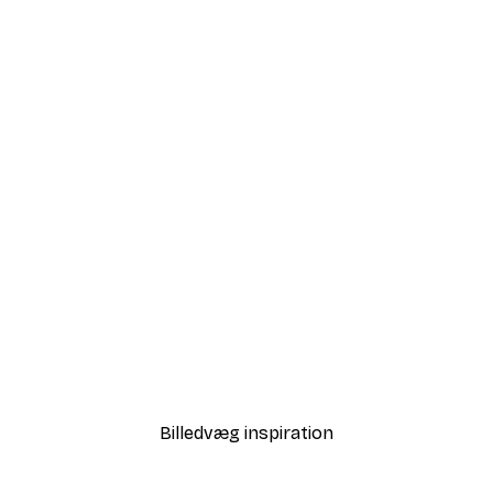
-30%*
Sollys i Rørflet Plakat
Fra 67,90 kr.
97 kr.
Billedvæg inspiration