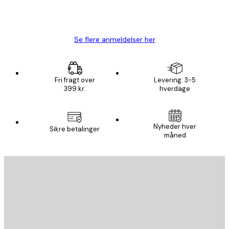
1 jun.
Lise-Lotte C
Se flere anmeldelser her
Fri fragt over
Levering: 3-5
399 kr.
hverdage
Nyheder hver
Sikre betalinger
måned
Email
SEND