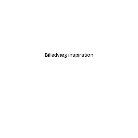
-50%
le No1 plakat
Børnebamse Plakatpakke
Fra 145,50 kr.
291 kr.
Billedvæg inspiration