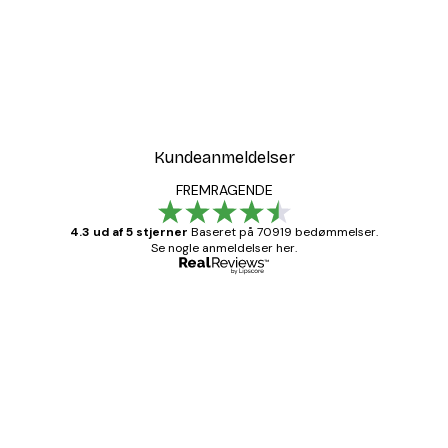
Kundeanmeldelser
FREMRAGENDE
4.3 ud af 5 stjerner
Baseret på 70919 bedømmelser.
Se nogle anmeldelser her.
Bekræftet køber
Kundeanmeldelser
Hurtig levering
1 jun.
Lise-Lotte C