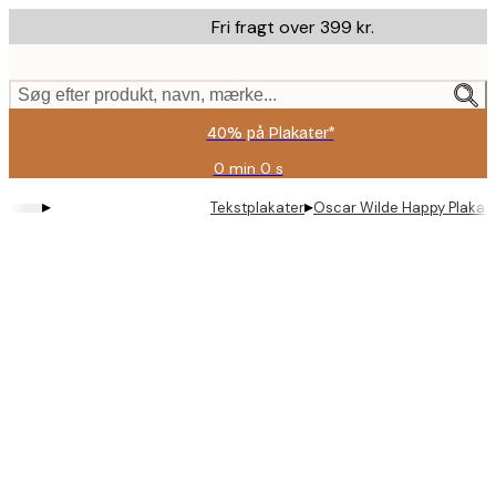
Skip
Fri fragt over 399 kr.
to
main
content.
Søg efter produkt, navn, mærke...
40% på Plakater*
0 min
0 s
Gyldig
indtil:
▸
▸
Tekstplakater
Oscar Wilde Happy Plakat
2026-
08-
09