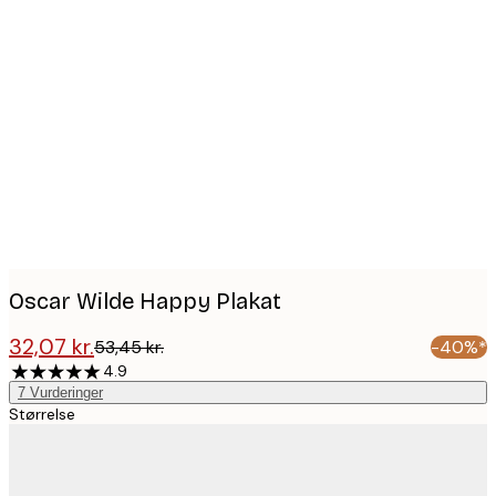
Product
images
Oscar Wilde Happy Plakat
32,07 kr.
53,45 kr.
-40%*
4.9
7
Vurderinger
Størrelse