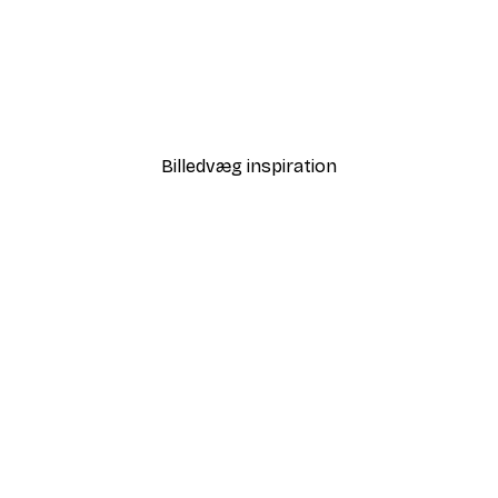
-40%*
Sally Ann Moss - Vilde gr
Fra 58,20 kr.
97 kr.
Billedvæg inspiration