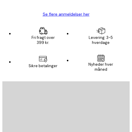
Se flere anmeldelser her
Fri fragt over
Levering: 3-5
399 kr.
hverdage
Nyheder hver
Sikre betalinger
måned
Email
SEND