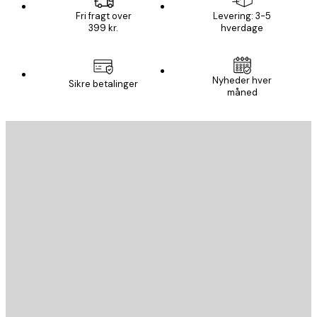
Fri fragt over
Levering: 3-5
399 kr.
hverdage
Nyheder hver
Sikre betalinger
måned
Email
SEND
Store
Poster Store
Kundeservice