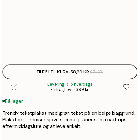
58,2
21x30 cm
99,6
30x40 cm
1
Frame
options
TILFØJ TIL KURV
-
58,20 KR.
97 KR.
Levering: 3-5 hverdage
Fri fragt over 399 kr.
På lager
Trendy tekstplakat med grøn tekst på en beige baggrund.
Plakaten opremser sjove sommerplaner som roadtrips,
eftermiddagslure og at leve enkelt.