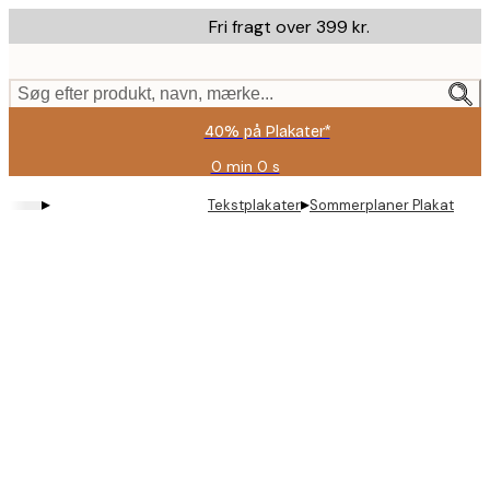
Skip
Fri fragt over 399 kr.
to
main
content.
Søg efter produkt, navn, mærke...
40% på Plakater*
0 min
0 s
Gyldig
indtil:
▸
▸
Tekstplakater
Sommerplaner Plakat
2026-
08-
09