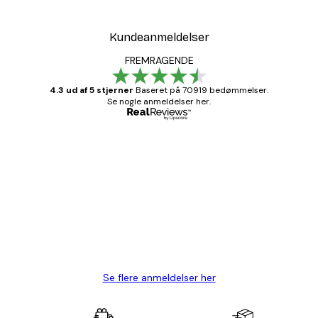
Kundeanmeldelser
FREMRAGENDE
4.3 ud af 5 stjerner
Baseret på 70919 bedømmelser.
Se nogle anmeldelser her.
Bekræftet køber
Kundeanmeldelser
Hurtig levering
1 jun.
Lise-Lotte C
Se flere anmeldelser her