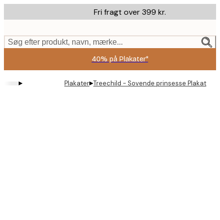
Skip
Fri fragt over 399 kr.
to
main
content.
Søg efter produkt, navn, mærke...
40% på Plakater*
▸
▸
Plakater
Treechild - Sovende prinsesse Plakat