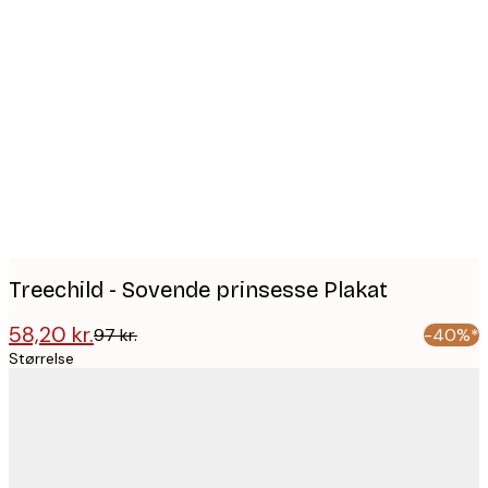
Product
images
Treechild - Sovende prinsesse Plakat
58,20 kr.
97 kr.
-40%*
Størrelse