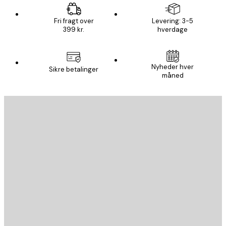
Fri fragt over
Levering: 3-5
399 kr.
hverdage
Nyheder hver
Sikre betalinger
måned
Email
SEND
Store
Poster Store