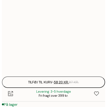
58,2
21x30 cm
99,6
30x40 cm
1
157,8
50x70 cm
2
195,6
70x100 cm
3
490,2
100x150 cm
8
Frame
options
TILFØJ TIL KURV
-
58,20 KR.
97 KR.
Levering: 3-5 hverdage
Fri fragt over 399 kr.
På lager