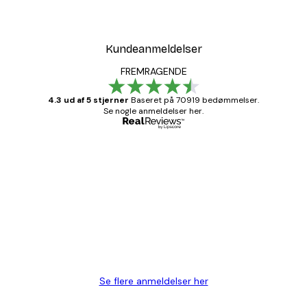
Kundeanmeldelser
FREMRAGENDE
4.3 ud af 5 stjerner
Baseret på 70919 bedømmelser.
Se nogle anmeldelser her.
Bekræftet køber
Kundeanmeldelser
Hurtig levering
1 jun.
Lise-Lotte C
Se flere anmeldelser her