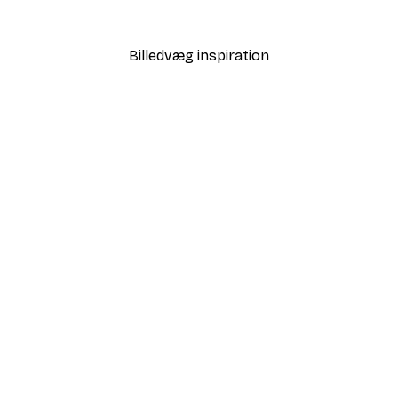
Fra 64,80 kr.
108 kr.
Billedvæg inspiration