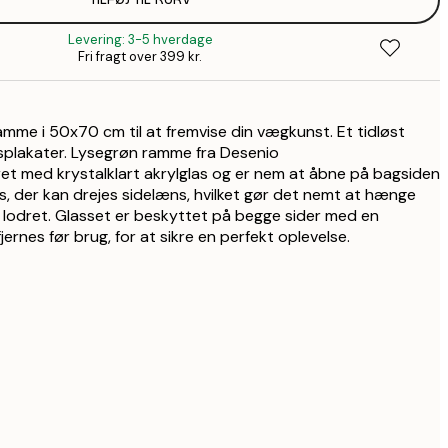
152,1
1
Levering: 3-5 hverdage
305,1
Fri fragt over 399 kr.
3
amme i 50x70 cm til at fremvise din vægkunst. Et tidløst
ngsplakater. Lysegrøn ramme fra Desenio
t med krystalklart akrylglas og er nem at åbne på bagsiden
ps, der kan drejes sidelæns, hvilket gør det nemt at hænge
lodret. Glasset er beskyttet på begge sider med en
jernes før brug, for at sikre en perfekt oplevelse.