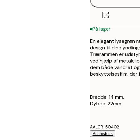
På lager
En elegant lysegrøn r
design til dine yndli
Trærammen er udstyre
ved hjælp af metalcli
dem både vandret og 
beskyttelsesfilm, der f
Bredde: 14 mm.
Dybde: 22mm.
AALGR-50402
Prishistorik