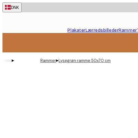
Skip
DNK
to
main
content.
Plakater
Lærredsbilleder
Rammer
▸
▸
Rammer
Lysegrøn ramme 50x70 cm