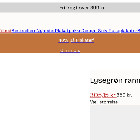
Fri fragt over 399 kr.
Tilbud
Bestsellere
Nyheder
Plakatpakke
Design Selv Fotoplakater
B
40% på Plakater*
0 min
0 s
Gyldig
indtil:
2026-
08-
09
Lysegrøn ra
305,15 kr.
359 kr.
Vælj størrelse