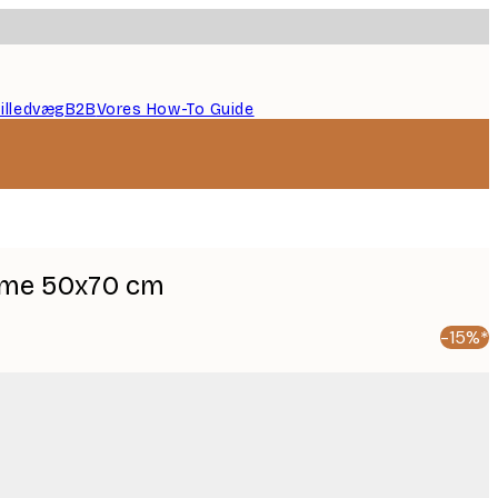
illedvæg
B2B
Vores How-To Guide
mme 50x70 cm
-15%*