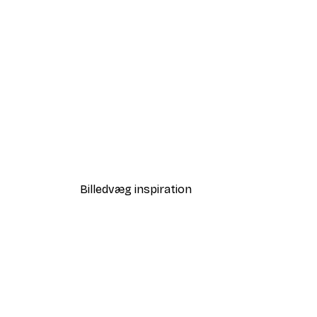
-40%*
Paul Klee - Hammamet With it
Fra 58,20 kr.
97 kr.
Billedvæg inspiration