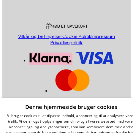
Store
Poster Store
Kundeservice
KØB ET GAVEKORT
Vilkår og betingelser
Cookie Politik
Impressum
Privatlivspolitik
Denmark (Dansk)
Denne hjemmeside bruger cookies
Copyright ©
2026
,
Poster Store
AB
Fantastic Art. Happy Prices.
Vi bruger cookies til at tilpasse indhold, annoncer og til at analysere vor
trafik. Vi deler også oplysninger om din brug af vores websted med vore
annoncerings- og analysepartnere, som kan kombinere dem med andr
oplysninger, som du har givet dem, eller som de har indsamlet fra din br