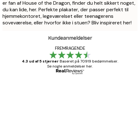
er fan af House of the Dragon, finder du helt sikkert noget,
du kan lide, her. Perfekte plakater, der passer perfekt til
hjemmekontoret, legeværelset eller teenagerens
soveværelse, eller hvorfor ikke i stuen? Bliv inspireret her!
Kundeanmeldelser
FREMRAGENDE
4.3 ud af 5 stjerner
Baseret på 70919 bedømmelser.
Se nogle anmeldelser her.
Bekræftet køber
Kundeanmeldelser
Hurtig levering
1 jun.
Lise-Lotte C