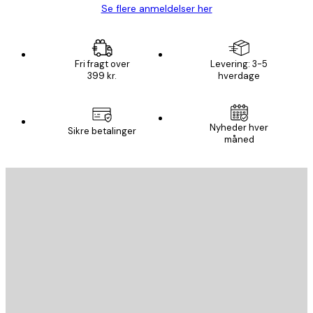
Se flere anmeldelser her
Fri fragt over
Levering: 3-5
399 kr.
hverdage
Nyheder hver
Sikre betalinger
måned
Email
SEND