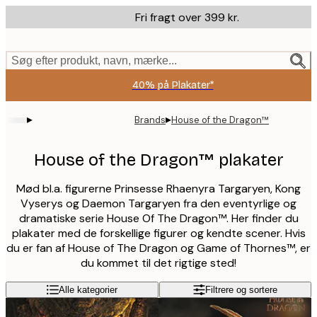
Skip
Fri fragt over 399 kr.
to
main
content.
Søg efter produkt, navn, mærke...
40% på Plakater*
▸
▸
Brands
House of the Dragon™
House of the Dragon™ plakater
Mød bl.a. figurerne Prinsesse Rhaenyra Targaryen, Kong
Vyserys og Daemon Targaryen fra den eventyrlige og
dramatiske serie House Of The Dragon™. Her finder du
plakater med de forskellige figurer og kendte scener. Hvis
du er fan af House of The Dragon og Game of Thornes™, er
du kommet til det rigtige sted!
Alle kategorier
Filtrere og sortere