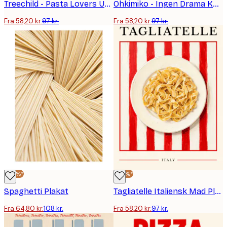
Treechild - Pasta Lovers Unite! Plakat
Ohkimiko - Ingen Drama Kun Pasta Plakat
Fra 58,20 kr.
97 kr.
Fra 58,20 kr.
97 kr.
-40%*
-40%*
Spaghetti Plakat
Tagliatelle Italiensk Mad Plakat
Fra 64,80 kr.
108 kr.
Fra 58,20 kr.
97 kr.