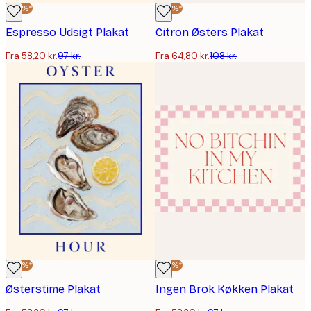
-40%*
-40%*
Espresso Udsigt Plakat
Citron Østers Plakat
Fra 58,20 kr.
97 kr.
Fra 64,80 kr.
108 kr.
-40%*
-40%*
Østerstime Plakat
Ingen Brok Køkken Plakat