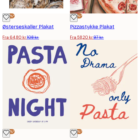
-40%*
-40%*
Østerseskaller Plakat
Pizzastykke Plakat
Fra 64,80 kr.
108 kr.
Fra 58,20 kr.
97 kr.
-40%*
-40%*