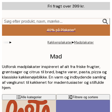
Skip
Fri fragt over 399 kr.
to
main
content.
Søg efter produkt, navn, mærke...
40% på Plakater*
▸
▸
Køkkenplakater
Madplakater
Mad
Udforsk madplakater inspireret af alt fra friske frugter,
grøntsager og citrus til brød, bagte varer, pasta, pizza og
klassiske køkkenøjeblikke. En varm og indbydende samling
af vægkunst til køkkenet for madentusiaster og stilfulde
hjem.
Alle kategorier
Filtrere og sortere