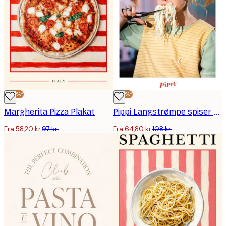
-40%*
-40%*
Margherita Pizza Plakat
Pippi Langstrømpe spiser spaghetti plakat
Fra 58,20 kr.
97 kr.
Fra 64,80 kr.
108 kr.