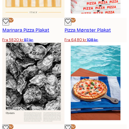
-40%*
-40%*
Marinara Pizza Plakat
Pizza Mønster Plakat
Fra 58,20 kr.
97 kr.
Fra 64,80 kr.
108 kr.
-40%*
-40%*