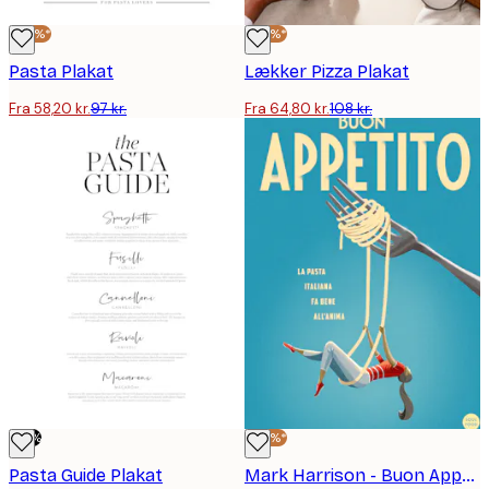
-40%*
-40%*
Pasta Plakat
Lækker Pizza Plakat
Fra 58,20 kr.
97 kr.
Fra 64,80 kr.
108 kr.
-70%
-40%*
Pasta Guide Plakat
Mark Harrison - Buon Appetito Swing Plakat