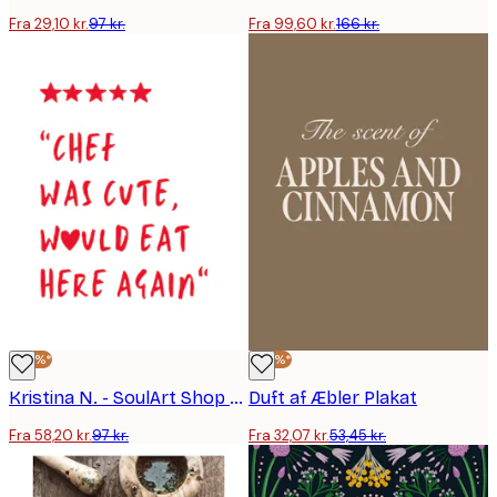
Fra 29,10 kr.
97 kr.
Fra 99,60 kr.
166 kr.
-40%*
-40%*
Kristina N. - SoulArt Shop - Søde Kok Plakat
Duft af Æbler Plakat
Fra 58,20 kr.
97 kr.
Fra 32,07 kr.
53,45 kr.