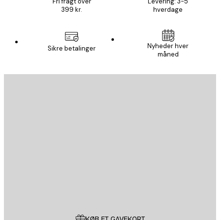
Fri fragt over
Levering: 3-5
399 kr.
hverdage
Nyheder hver
Sikre betalinger
måned
Email
SEND
Store
Poster Store
Kundeservice
KØB ET GAVEKORT