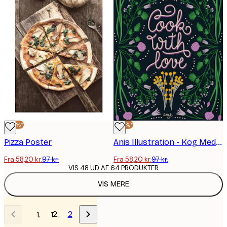
-40%*
-40%*
Pizza Poster
Anis Illustration - Kog Med Kærlighed Plakat
Fra 58,20 kr.
97 kr.
Fra 58,20 kr.
97 kr.
VIS 48 UD AF 64 PRODUKTER
VIS MERE
2
1