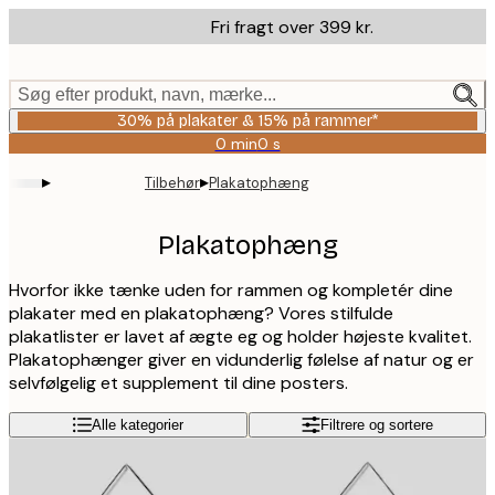
Skip
Fri fragt over 399 kr.
to
main
content.
Søg efter produkt, navn, mærke...
30% på plakater & 15% på rammer*
0 min
0 s
Gyldig
indtil:
▸
▸
Tilbehør
Plakatophæng
2026-
08-
06
Plakatophæng
Hvorfor ikke tænke uden for rammen og kompletér dine
plakater med en plakatophæng? Vores stilfulde
plakatlister er lavet af ægte eg og holder højeste kvalitet.
Plakatophænger giver en vidunderlig følelse af natur og er
selvfølgelig et supplement til dine posters.
Alle kategorier
Filtrere og sortere