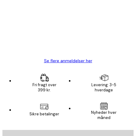
Bekræftet køber
Kundeanmeldelser
Hurtig levering
1 jun.
Lise-Lotte C
Se flere anmeldelser her
Fri fragt over
Levering: 3-5
399 kr.
hverdage
Email
Nyheder hver
Sikre betalinger
måned
AFMELD