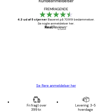
Kundeanmeldelser
FREMRAGENDE
4.3 ud af 5 stjerner
Baseret på 70919 bedømmelser.
Se nogle anmeldelser her.
Bekræftet køber
Kundeanmeldelser
Hurtig levering
1 jun.
Lise-Lotte C
Se flere anmeldelser her
Fri fragt over
Levering: 3-5
399 kr.
hverdage