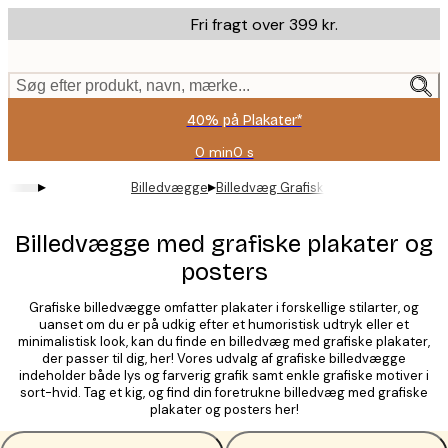
Skip
Fri fragt over 399 kr.
to
main
content.
Søg efter produkt, navn, mærke...
40% på Plakater*
0 min
0 s
Gyldig
indtil:
▸
▸
Billedvægge
Billedvæg Grafisk
2026-
08-
09
Billedvægge med grafiske plakater og
posters
Grafiske billedvægge omfatter plakater i forskellige stilarter, og
uanset om du er på udkig efter et humoristisk udtryk eller et
minimalistisk look, kan du finde en billedvæg med grafiske plakater,
der passer til dig, her! Vores udvalg af grafiske billedvægge
indeholder både lys og farverig grafik samt enkle grafiske motiver i
sort-hvid. Tag et kig, og find din foretrukne billedvæg med grafiske
plakater og posters her!