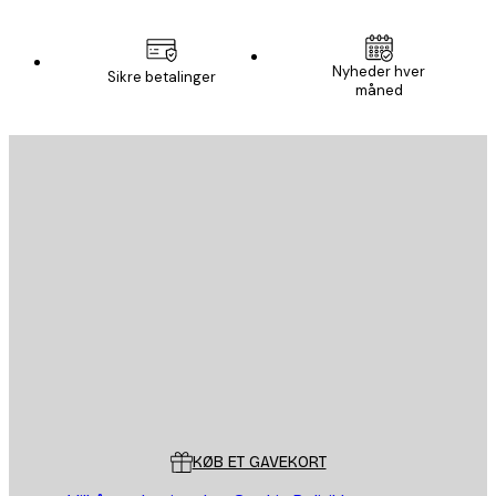
Nyheder hver
Sikre betalinger
måned
Email
SEND
Store
Poster Store
Kundeservice
KØB ET GAVEKORT