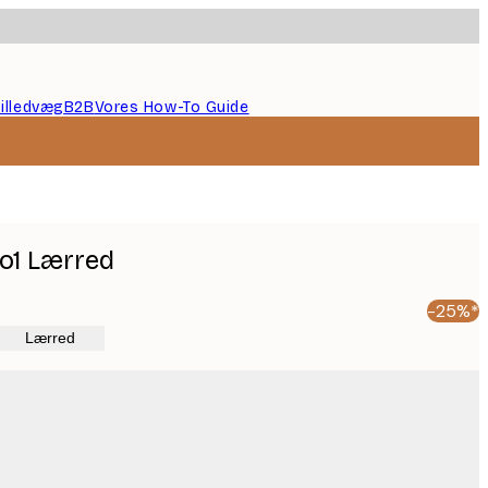
illedvæg
B2B
Vores How-To Guide
o1 Lærred
-25%*
Lærred