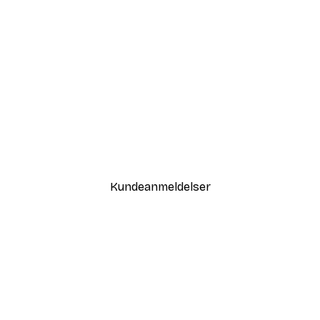
-50%
Børnebamse Plakatpakke
Fra 145,50 kr.
291 kr.
Kundeanmeldelser