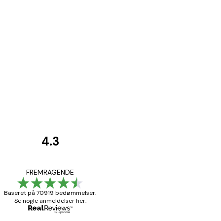
4.3
Kundeanmeldelser
Hurtig levering
FREMRAGENDE
Baseret på 70919 bedømmelser.
Se nogle anmeldelser her.
1 jun.
Lise-Lotte C