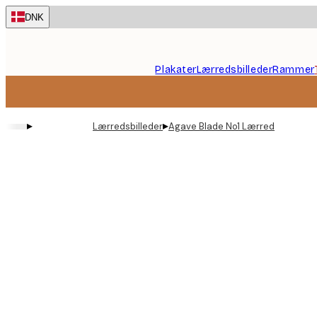
Skip
DNK
to
main
content.
Plakater
Lærredsbilleder
Rammer
▸
▸
Lærredsbilleder
Agave Blade No1 Lærred