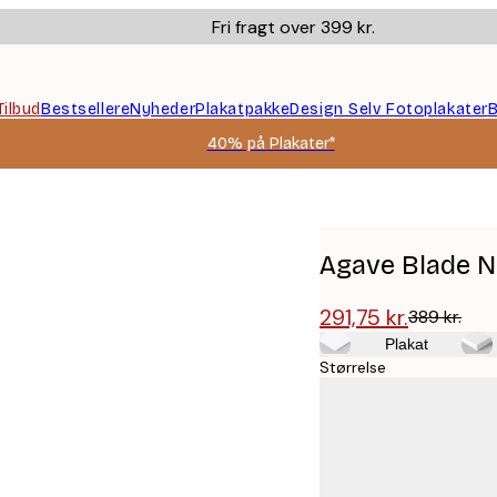
Fri fragt over 399 kr.
Tilbud
Bestsellere
Nyheder
Plakatpakke
Design Selv Fotoplakater
B
40% på Plakater*
Agave Blade N
291,75 kr.
389 kr.
Plakat
Størrelse