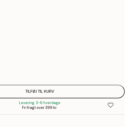
291,7
3
554,2
7
Ingen ramme
TILFØJ TIL KURV
Levering: 3-6 hverdage
Fri fragt over 399 kr.