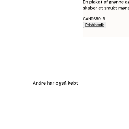
En plakat af grønne a
skaber et smukt mønste
CAN11659-5
Prishistorik
Andre har også købt