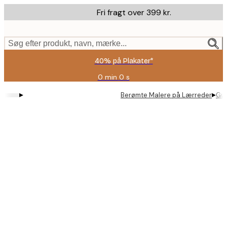
Skip
Fri fragt over 399 kr.
to
main
content.
Søg efter produkt, navn, mærke...
40% på Plakater*
0 min
0 s
Gyldig
indtil:
▸
▸
Berømte Malere på Lærreder
Gus
2026-
08-
09