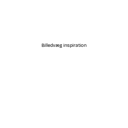
-40%*
Love i Guld Plakat
Fra 58,20 kr.
97 kr.
Billedvæg inspiration