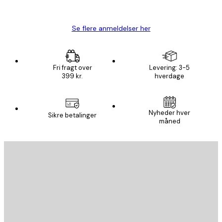
Lise-Lotte C
Se flere anmeldelser her
Fri fragt over
Levering: 3-5
399 kr.
hverdage
Nyheder hver
Sikre betalinger
måned
Email
SEND