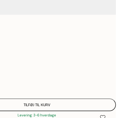
38
73
1.28
Ingen ramme
TILFØJ TIL KURV
Levering: 3-6 hverdage