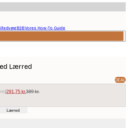
illedvæg
B2B
Vores How-To Guide
bed Lærred
DEAL
ris
|
291,75 kr.
389 kr.
Lærred