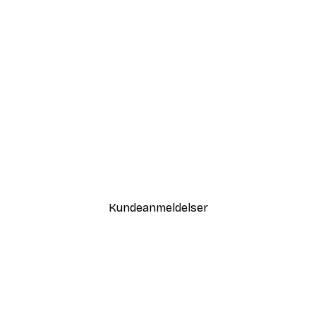
-30%*
Sunset at Dune Beach Plakat
Fra 67,90 kr.
97 kr.
Kundeanmeldelser