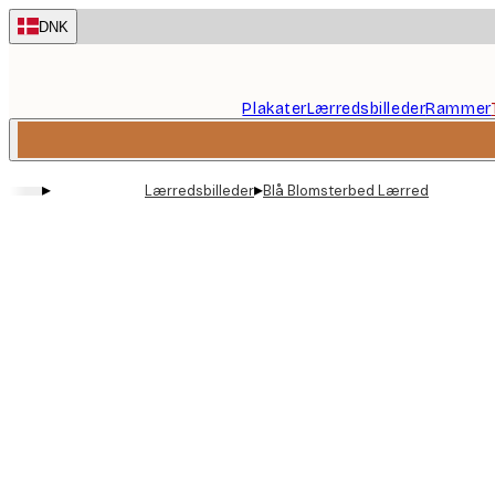
Skip
DNK
to
main
content.
Plakater
Lærredsbilleder
Rammer
▸
▸
Lærredsbilleder
Blå Blomsterbed Lærred