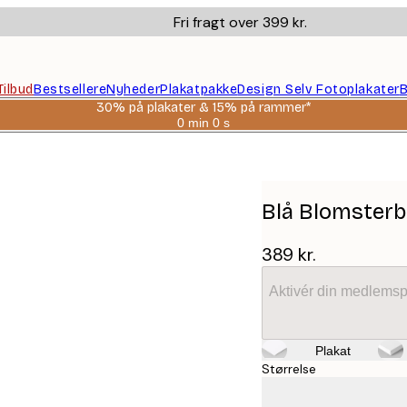
Fri fragt over 399 kr.
Tilbud
Bestsellere
Nyheder
Plakatpakke
Design Selv Fotoplakater
B
30% på plakater & 15% på rammer*
0 min
0 s
Gyldig
indtil:
2026-
08-
06
Blå Blomster
389 kr.
Aktivér din medlemsp
Plakat
Størrelse