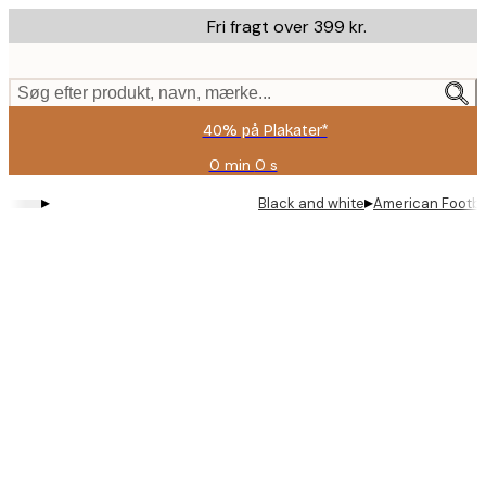
Skip
Fri fragt over 399 kr.
to
main
content.
Søg efter produkt, navn, mærke...
40% på Plakater*
0 min
0 s
Gyldig
indtil:
▸
▸
Black and white
American Footba
2026-
08-
09