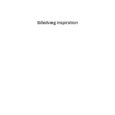
 Air Balloon Plakat
Love i Guld Plakat
Fra 58,20 kr.
97 kr.
Billedvæg inspiration