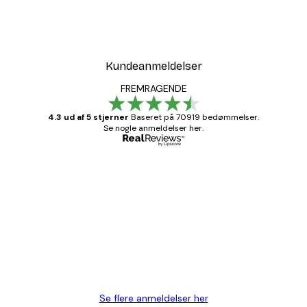
Kundeanmeldelser
FREMRAGENDE
4.3 ud af 5 stjerner
Baseret på 70919 bedømmelser.
Se nogle anmeldelser her.
Bekræftet køber
Kundeanmeldelser
Hurtig levering
1 jun.
Lise-Lotte C
Se flere anmeldelser her