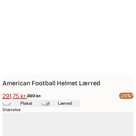
Product
images
American Football Helmet Lærred
291,75 kr.
389 kr.
-25%*
Plakat
Lærred
Størrelse