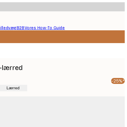
illedvæg
B2B
Vores How-To Guide
-lærred
-25%*
Lærred