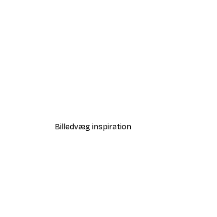
-40%*
Babar and Zephir Hot Air Ball
Fra 64,80 kr.
108 kr.
Billedvæg inspiration