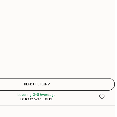
291,7
3
554,2
7
Ingen ramme
TILFØJ TIL KURV
Levering: 3-6 hverdage
Fri fragt over 399 kr.