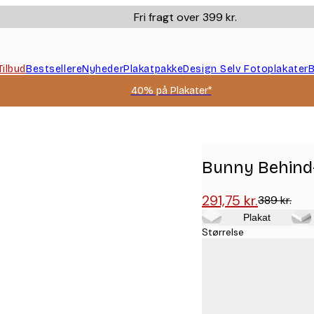
Fri fragt over 399 kr.
Tilbud
Bestsellere
Nyheder
Plakatpakke
Design Selv Fotoplakater
B
40% på Plakater*
Bunny Behind
291,75 kr.
389 kr.
Plakat
Størrelse