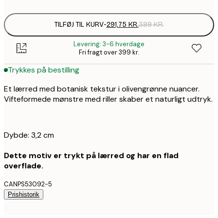
TILFØJ TIL KURV
-
291,75 KR.
389 KR.
Levering: 3-6 hverdage
Fri fragt over 399 kr.
Trykkes på bestilling
Et lærred med botanisk tekstur i olivengrønne nuancer.
Vifteformede mønstre med riller skaber et naturligt udtryk.
Dybde: 3,2 cm
Dette motiv er trykt på lærred og har en flad
overflade.
CANPS53092-5
Prishistorik