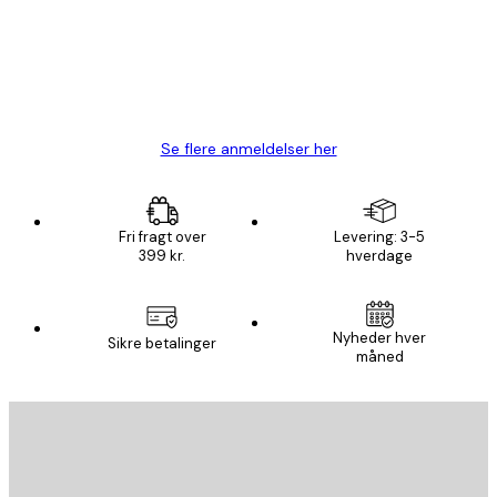
1 jun.
Lise-Lotte C
Se flere anmeldelser her
Fri fragt over
Levering: 3-5
399 kr.
hverdage
Nyheder hver
Sikre betalinger
måned