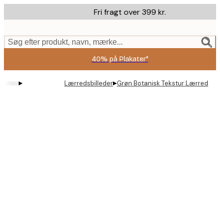
Skip
Fri fragt over 399 kr.
to
main
content.
Søg efter produkt, navn, mærke...
40% på Plakater*
▸
▸
Lærredsbilleder
Grøn Botanisk Tekstur Lærred