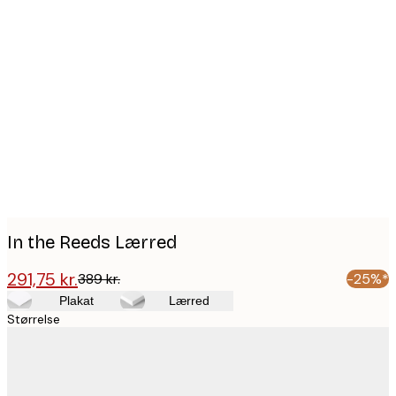
Product
images
In the Reeds Lærred
291,75 kr.
389 kr.
-25%*
Plakat
Lærred
Størrelse