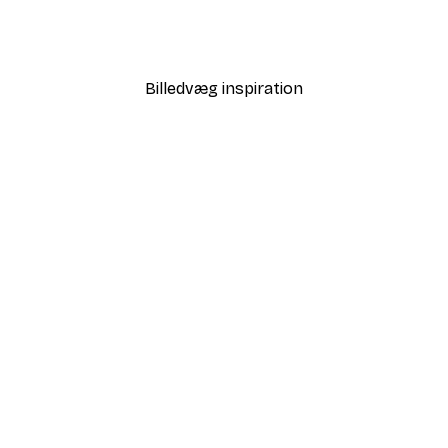
Love i Guld Plakat
Fra 58,20 kr.
97 kr.
Billedvæg inspiration