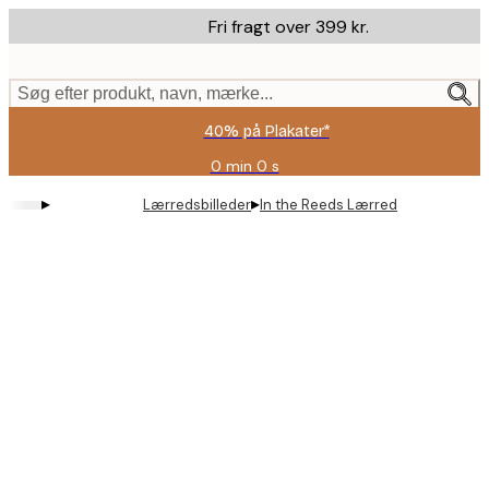
Skip
Fri fragt over 399 kr.
to
main
content.
Søg efter produkt, navn, mærke...
40% på Plakater*
0 min
0 s
Gyldig
indtil:
▸
▸
Lærredsbilleder
In the Reeds Lærred
2026-
08-
09