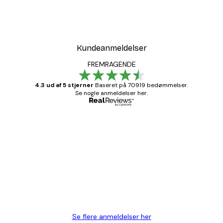
Kundeanmeldelser
FREMRAGENDE
4.3 ud af 5 stjerner
Baseret på 70919 bedømmelser.
Se nogle anmeldelser her.
Bekræftet køber
Kundeanmeldelser
Hurtig levering
1 jun.
Lise-Lotte C
Se flere anmeldelser her