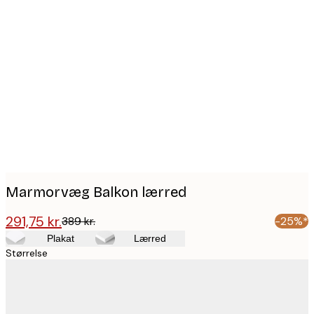
Product
images
Marmorvæg Balkon lærred
291,75 kr.
389 kr.
-25%*
Plakat
Lærred
Størrelse