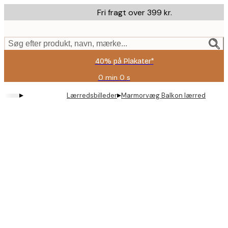
Skip
Fri fragt over 399 kr.
to
main
content.
Søg efter produkt, navn, mærke...
40% på Plakater*
0 min
0 s
Gyldig
indtil:
▸
▸
Lærredsbilleder
Marmorvæg Balkon lærred
2026-
08-
09