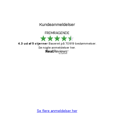
Kundeanmeldelser
FREMRAGENDE
4.3 ud af 5 stjerner
Baseret på 70919 bedømmelser.
Se nogle anmeldelser her.
Bekræftet køber
Kundeanmeldelser
Hurtig levering
1 jun.
Lise-Lotte C
Se flere anmeldelser her