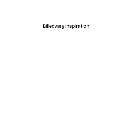
 Air Balloon Plakat
Love i Guld Plakat
Fra 58,20 kr.
97 kr.
Billedvæg inspiration