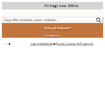
Skip
Fri fragt over 399 kr.
to
main
content.
Søg efter produkt, navn, mærke...
40% på Plakater*
0 min
0 s
Gyldig
indtil:
▸
▸
Lærredsbilleder
Purple Leaves No1 Lærred
2026-
08-
09