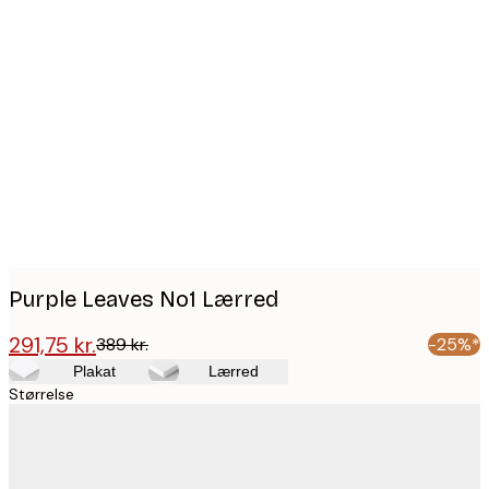
Product
images
Purple Leaves No1 Lærred
291,75 kr.
389 kr.
-25%*
Plakat
Lærred
Størrelse