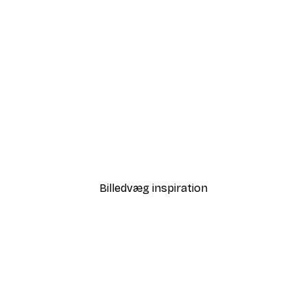
-40%*
 Air Balloon Plakat
Strandgræs Plakat
Fra 58,20 kr.
97 kr.
Billedvæg inspiration