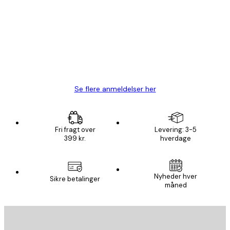
Hurtig levering
1 jun.
Lise-Lotte C
Se flere anmeldelser her
Fri fragt over
Levering: 3-5
399 kr.
hverdage
Nyheder hver
Sikre betalinger
måned