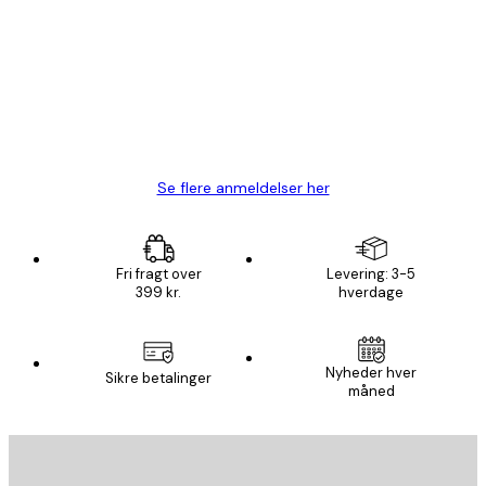
Hurtig levering
1 jun.
Lise-Lotte C
Se flere anmeldelser her
Fri fragt over
Levering: 3-5
399 kr.
hverdage
Nyheder hver
Sikre betalinger
måned