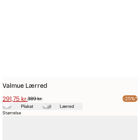
Product
images
Valmue Lærred
291,75 kr.
389 kr.
-25%*
Plakat
Lærred
Størrelse