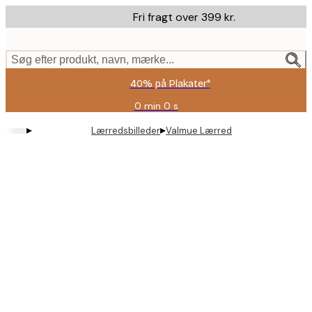
Skip
Fri fragt over 399 kr.
to
main
content.
Søg efter produkt, navn, mærke...
40% på Plakater*
0 min
0 s
Gyldig
indtil:
▸
▸
Lærredsbilleder
Valmue Lærred
2026-
08-
09