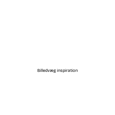
-40%*
Babar and Zephir Hot Air 
Fra 64,80 kr.
108 kr.
Billedvæg inspiration