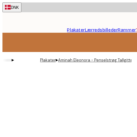
Skip
DNK
to
main
content.
Plakater
Lærredsbilleder
Rammer
▸
▸
Plakater
Aminah Eleonora - Penselstrøg Tallgitter 