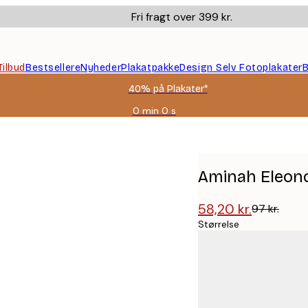
Fri fragt over 399 kr.
Tilbud
Bestsellere
Nyheder
Plakatpakke
Design Selv Fotoplakater
B
40% på Plakater*
0 min
0 s
Gyldig
indtil:
Plakat
2026-
08-
09
Aminah Eleonor
58,20 kr.
97 kr.
Størrelse