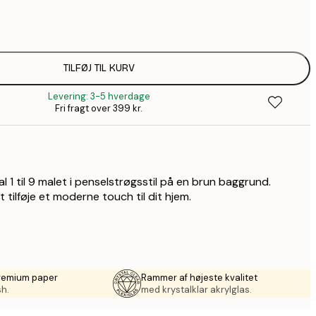
58,2
99,6
1
110,4
TILFØJ TIL KURV
1
Levering: 3-5 hverdage
110,4
Fri fragt over 399 kr.
1
157,8
2
195,6
3
l 1 til 9 malet i penselstrøgsstil på en brun baggrund.
490,2
 tilføje et moderne touch til dit hjem.
8
premium paper
Rammer af højeste kvalitet
sh.
med krystalklar akrylglas.