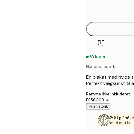
Frame
21x30 cm
options
30x40 cm
40x50 cm
50x50 cm
På lager
50x70 cm
Håndmalede Tal
70x100 cm
En plakat med hvide ta
100x150 cm
Perfekt vægkunst til at
Ramme ikke inkluderet.
PS56069-4
Prishistorik
200 g / m² 
med mat fini