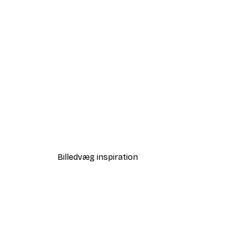
-40%*
Love i Guld Plakat
Fra 58,20 kr.
97 kr.
Billedvæg inspiration