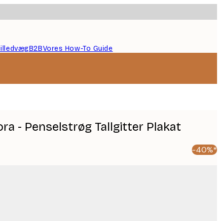
illedvæg
B2B
Vores How-To Guide
a - Penselstrøg Tallgitter Plakat
-40%*