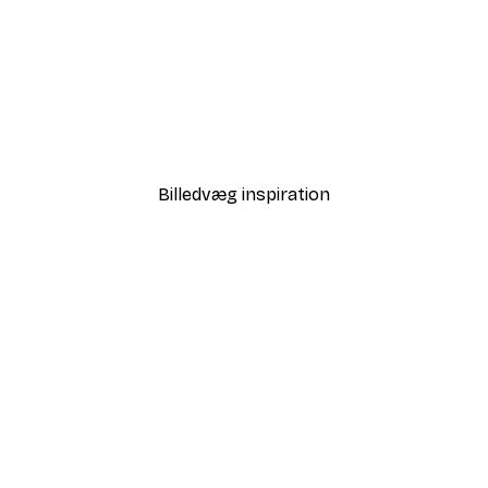
-40%*
 Air Balloon Plakat
Love i Guld Plakat
Fra 58,20 kr.
97 kr.
Billedvæg inspiration