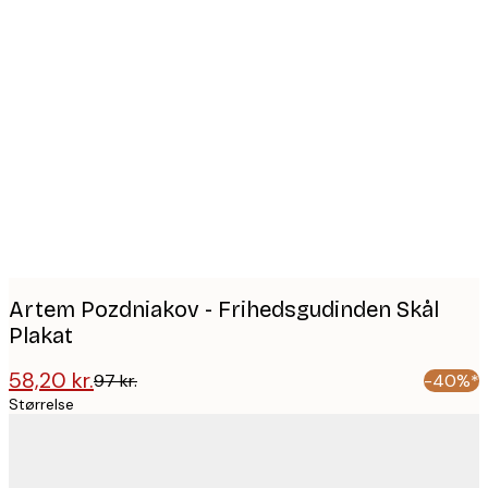
Product
images
Artem Pozdniakov - Frihedsgudinden Skål
Plakat
58,20 kr.
97 kr.
-40%*
Størrelse