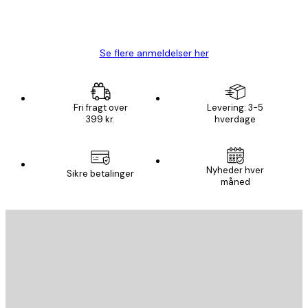
1 jun.
Lise-Lotte C
Se flere anmeldelser her
Fri fragt over
Levering: 3-5
399 kr.
hverdage
Nyheder hver
Sikre betalinger
måned
Email
SEND