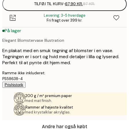
TILFØJ TIL KURV
-
67,90 KR.
97 KR.
Levering: 3-5 hverdage
Fri fragt over 399 kr.
På lager
Elegant Blomstervase Illustration
En plakat med en smuk tegning af blomster i en vase.
Tegningen er i sort og hvid med detaljer i lilla og lyserød.
Perfekt til at pynte dit hjem med.
Ramme ikke inkluderet.
PS58638-4
Prishistorik
200 g / m² premium paper
med mat finish.
Rammer af højeste kvalitet
med krystalklar akrylglas.
Andre har også købt