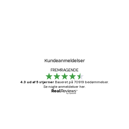
-30%*
all Plakat
Sommer Daggry Plakat
Fra 67,90 kr.
97 kr.
Kundeanmeldelser
FREMRAGENDE
4.3 ud af 5 stjerner
Baseret på 70919 bedømmelser.
Se nogle anmeldelser her.
Bekræftet køber
Kundeanmeldelser
Hurtig levering