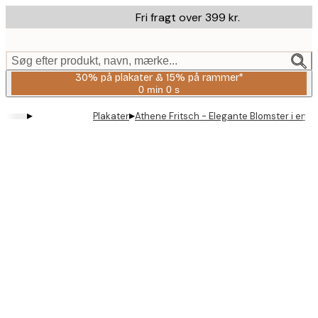
Skip
Fri fragt over 399 kr.
to
main
content.
Søg efter produkt, navn, mærke...
30% på plakater & 15% på rammer*
0 min
0 s
Gyldig
indtil:
▸
▸
Plakater
Athene Fritsch - Elegante Blomster i en V
2026-
08-
06