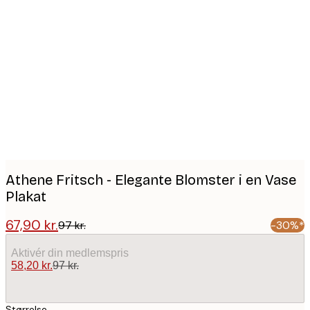
Product
images
Athene Fritsch - Elegante Blomster i en Vase
Plakat
67,90 kr.
97 kr.
-30%*
Aktivér din medlemspris
58,20 kr.
97 kr.
Størrelse