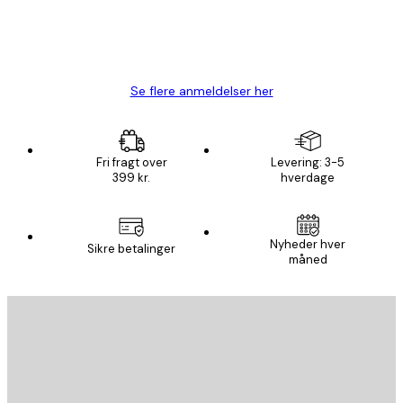
1 jun.
Lise-Lotte C
Se flere anmeldelser her
Fri fragt over
Levering: 3-5
399 kr.
hverdage
Nyheder hver
Sikre betalinger
måned