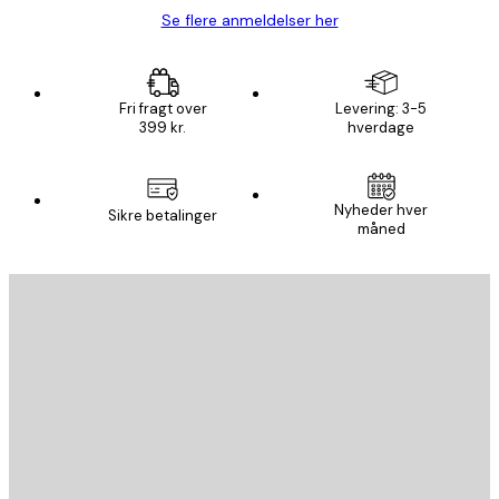
Se flere anmeldelser her
Fri fragt over
Levering: 3-5
399 kr.
hverdage
Nyheder hver
Sikre betalinger
måned
Email
SEND