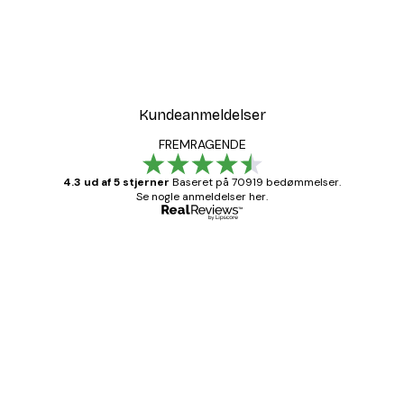
Kundeanmeldelser
FREMRAGENDE
4.3 ud af 5 stjerner
Baseret på 70919 bedømmelser.
Se nogle anmeldelser her.
Bekræftet køber
Kundeanmeldelser
Hurtig levering
1 jun.
Lise-Lotte C