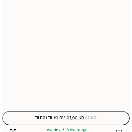
67,9
21x30 cm
116,2
30x40 cm
1
128,8
40x50 cm
1
184,1
50x70 cm
2
Frame
options
TILFØJ TIL KURV
-
67,90 KR.
97 KR.
Levering: 3-5 hverdage