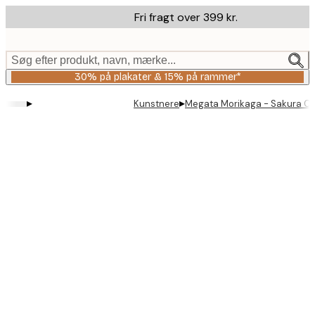
Skip
Fri fragt over 399 kr.
to
main
content.
Søg efter produkt, navn, mærke...
30% på plakater & 15% på rammer*
▸
▸
Kunstnere
Megata Morikaga - Sakura Ch