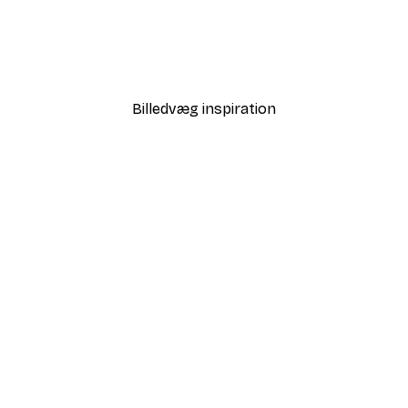
-30%*
ner i Flugt Plakat
Matsumoto Hoji - Sur Frø I
Fra 67,90 kr.
97 kr.
Billedvæg inspiration