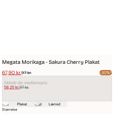
Product
images
Megata Morikaga - Sakura Cherry Plakat
67,90 kr.
97 kr.
-30%*
Aktivér din medlemspris
58,20 kr.
97 kr.
Plakat
Lærred
Størrelse