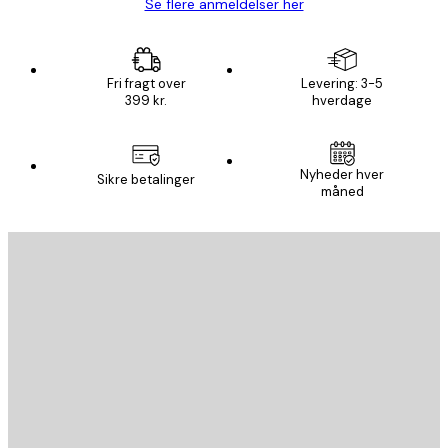
Se flere anmeldelser her
Fri fragt over
Levering: 3-5
399 kr.
hverdage
Nyheder hver
Sikre betalinger
måned
Email
SEND