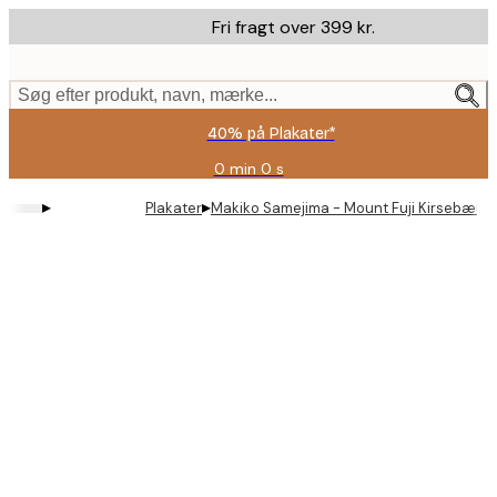
Skip
Fri fragt over 399 kr.
to
main
content.
Søg efter produkt, navn, mærke...
40% på Plakater*
0 min
0 s
Gyldig
indtil:
▸
▸
Plakater
Makiko Samejima - Mount Fuji Kirsebærbl
2026-
08-
09