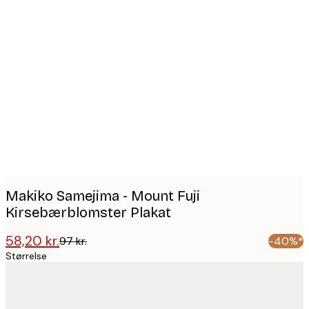
Product
images
Makiko Samejima - Mount Fuji
Kirsebærblomster Plakat
58,20 kr.
97 kr.
-40%*
Størrelse