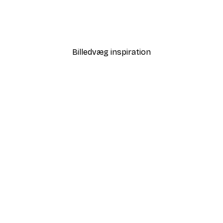
småne Over Fuji Plakat
Fadil Roze - Samurai Pago
Fra 58,20 kr.
97 kr.
Billedvæg inspiration