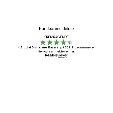
Kundeanmeldelser
FREMRAGENDE
4.3 ud af 5 stjerner
Baseret på 70919 bedømmelser.
Se nogle anmeldelser her.
Bekræftet køber
Kundeanmeldelser
Hurtig levering
1 jun.
Lise-Lotte C