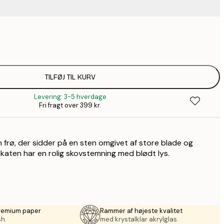
75,6
1
125,3
1
TILFØJ TIL KURV
Levering: 3-5 hverdage
Fri fragt over 399 kr.
 frø, der sidder på en sten omgivet af store blade og
akaten har en rolig skovstemning med blødt lys.
premium paper
Rammer af højeste kvalitet
sh.
med krystalklar akrylglas.