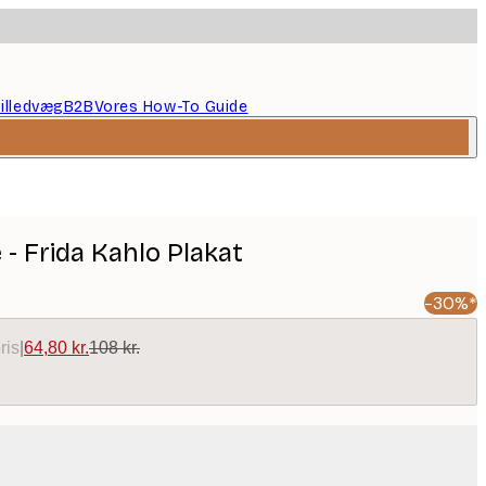
illedvæg
B2B
Vores How-To Guide
- Frida Kahlo Plakat
-30%*
ris
|
64,80 kr.
108 kr.