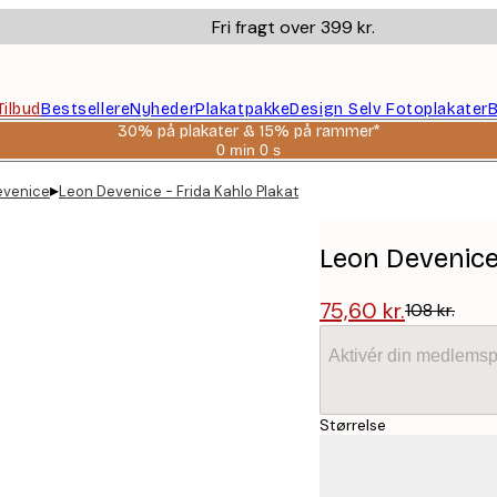
Fri fragt over 399 kr.
Tilbud
Bestsellere
Nyheder
Plakatpakke
Design Selv Fotoplakater
B
30% på plakater & 15% på rammer*
0 min
0 s
Gyldig
indtil:
▸
evenice
Leon Devenice - Frida Kahlo Plakat
2026-
08-
06
Leon Devenice 
75,60 kr.
108 kr.
Aktivér din medlemsp
Størrelse