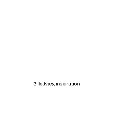
-30%*
Andreas Magnusson - Sommer
Fra 67,90 kr.
97 kr.
Billedvæg inspiration