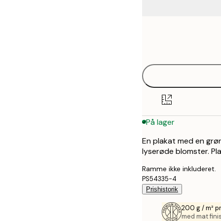
Frame
21x30 cm
options
30x40 cm
På lager
En plakat med en grøn
lyserøde blomster. Pl
Ramme ikke inkluderet.
PS54335-4
Prishistorik
200 g / m² 
med mat fini