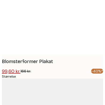
Product
images
Blomsterformer Plakat
99,60 kr.
166 kr.
-40%*
Størrelse