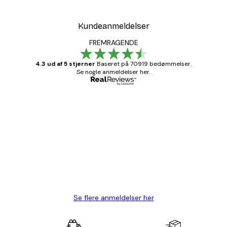
Kundeanmeldelser
FREMRAGENDE
4.3 ud af 5 stjerner
Baseret på 70919 bedømmelser.
Se nogle anmeldelser her.
Bekræftet køber
Kundeanmeldelser
Hurtig levering
1 jun.
Lise-Lotte C
Se flere anmeldelser her