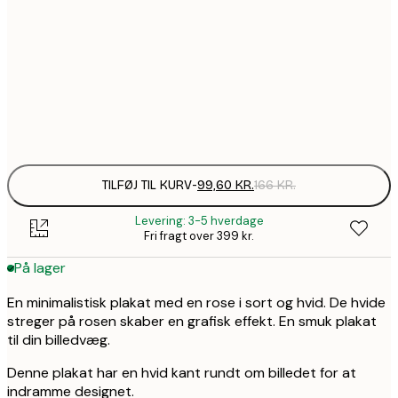
99,6
30x40 cm
1
157,8
50x70 cm
2
Frame
options
TILFØJ TIL KURV
-
99,60 KR.
166 KR.
Levering: 3-5 hverdage
Fri fragt over 399 kr.
På lager
En minimalistisk plakat med en rose i sort og hvid. De hvide
streger på rosen skaber en grafisk effekt. En smuk plakat
til din billedvæg.
Denne plakat har en hvid kant rundt om billedet for at
indramme designet.