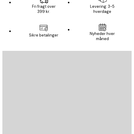
Fri fragt over
Levering: 3-5
399 kr.
hverdage
Nyheder hver
Sikre betalinger
måned
Email
SEND
Store
Poster Store
Kundeservice