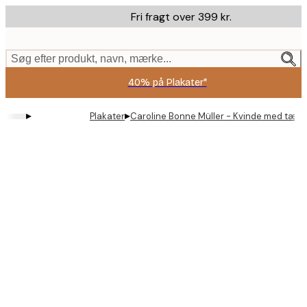
Skip
Fri fragt over 399 kr.
to
main
content.
Søg efter produkt, navn, mærke...
40% på Plakater*
▸
▸
Plakater
Caroline Bonne Müller - Kvinde med tærte