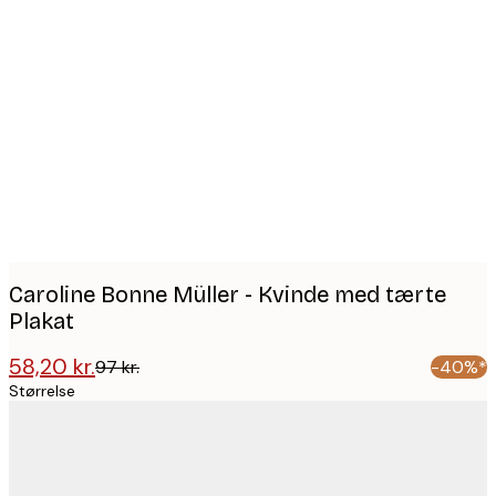
Product
images
Caroline Bonne Müller - Kvinde med tærte
Plakat
58,20 kr.
97 kr.
-40%*
Størrelse