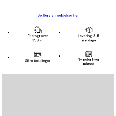
Lise-Lotte C
Se flere anmeldelser her
Fri fragt over
Levering: 3-5
399 kr.
hverdage
Nyheder hver
Sikre betalinger
måned
Email
SEND