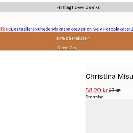
Fri fragt over 399 kr.
Tilbud
Bestsellere
Nyheder
Plakatpakke
Design Selv Fotoplakater
B
40% på Plakater*
0 min
0 s
Gyldig
indtil:
at
2026-
08-
09
Christina Misu
58,20 kr.
97 kr.
Størrelse