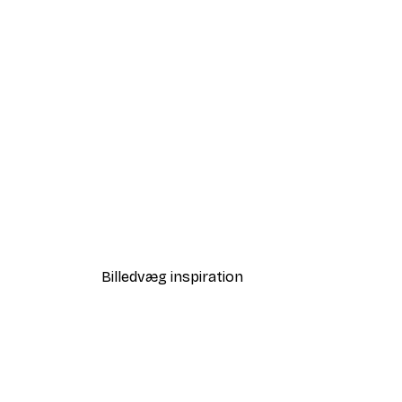
-40%*
Sommer Daggry Plakat
Fra 58,20 kr.
97 kr.
Billedvæg inspiration