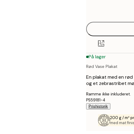
Frame
21x30 cm
options
30x40 cm
40x50 cm
50x50 cm
På lager
50x70 cm
Rød Vase Plakat
70x100 cm
En plakat med en rød 
100x150 cm
og et zebrastribet møn
Ramme ikke inkluderet.
PS59181-4
Prishistorik
200 g / m² 
med mat fini