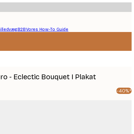
illedvæg
B2B
Vores How-To Guide
ro - Eclectic Bouquet I Plakat
-40%*