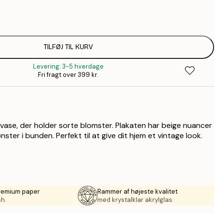
58,2
99,6
1
110,4
TILFØJ TIL KURV
1
Levering: 3-5 hverdage
110,4
Fri fragt over 399 kr.
1
157,8
2
195,6
3
vase, der holder sorte blomster. Plakaten har beige nuancer
490,2
ster i bunden. Perfekt til at give dit hjem et vintage look.
8
premium paper
Rammer af højeste kvalitet
sh.
med krystalklar akrylglas.