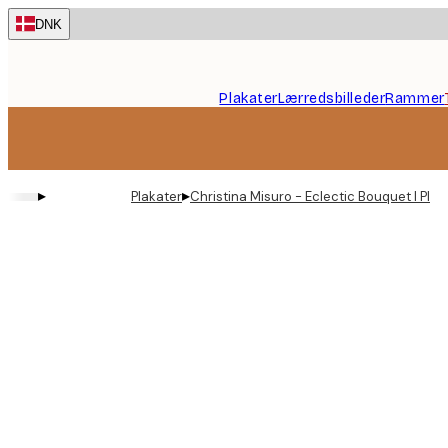
Skip
DNK
to
main
content.
Plakater
Lærredsbilleder
Rammer
▸
▸
Plakater
Christina Misuro - Eclectic Bouquet I Plak