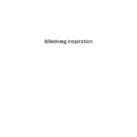
-50%
Børnebamse Plakatpakke
Fra 145,50 kr.
291 kr.
Billedvæg inspiration