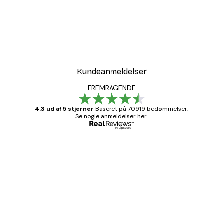
Kundeanmeldelser
FREMRAGENDE
4.3 ud af 5 stjerner
Baseret på 70919 bedømmelser.
Se nogle anmeldelser her.
Bekræftet køber
Kundeanmeldelser
Hurtig levering
1 jun.
Lise-Lotte C