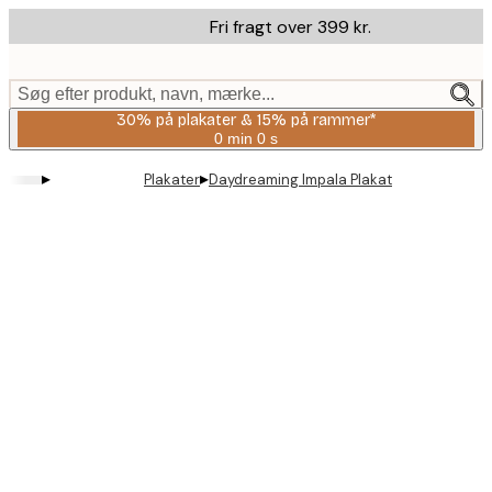
Skip
Fri fragt over 399 kr.
to
main
content.
Søg efter produkt, navn, mærke...
30% på plakater & 15% på rammer*
0 min
0 s
Gyldig
indtil:
▸
▸
Plakater
Daydreaming Impala Plakat
2026-
08-
06