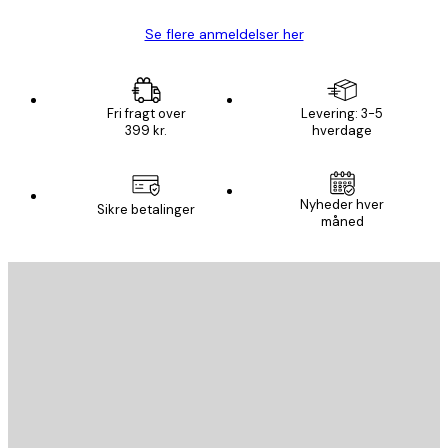
Se flere anmeldelser her
Fri fragt over
Levering: 3-5
399 kr.
hverdage
Nyheder hver
Sikre betalinger
måned
Email
SEND