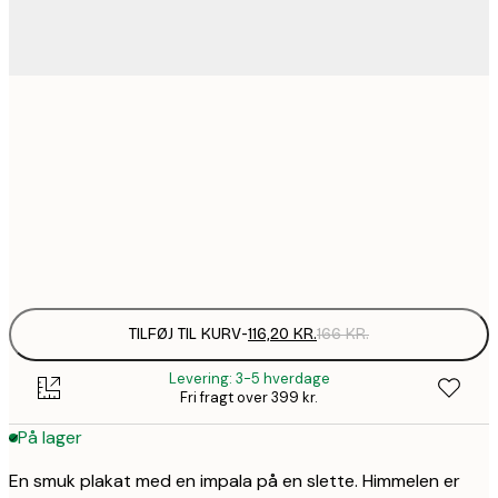
116,2
30x40 cm
1
184,1
50x70 cm
2
Frame
options
TILFØJ TIL KURV
-
116,20 KR.
166 KR.
Levering: 3-5 hverdage
Fri fragt over 399 kr.
På lager
En smuk plakat med en impala på en slette. Himmelen er