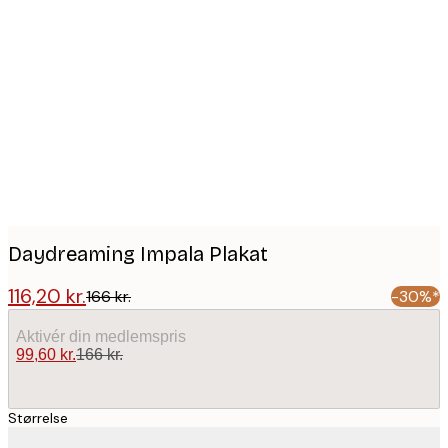
Product
images
Daydreaming Impala Plakat
116,20 kr.
166 kr.
-30%*
Aktivér din medlemspris
99,60 kr.
166 kr.
Størrelse