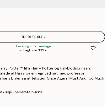
125,3
1
200,9
2
TILFØJ TIL KURV
Levering: 3-5 hverdage
Fri fragt over 399 kr.
Harry Potter™ film 'Harry Potter og Halvblodsprinsen'.
billede af Harry på en regnvåd nat med professor
i hans briller samt teksten 'Once Again I Must Ask Too Much
disk linje i nederste hjørne.