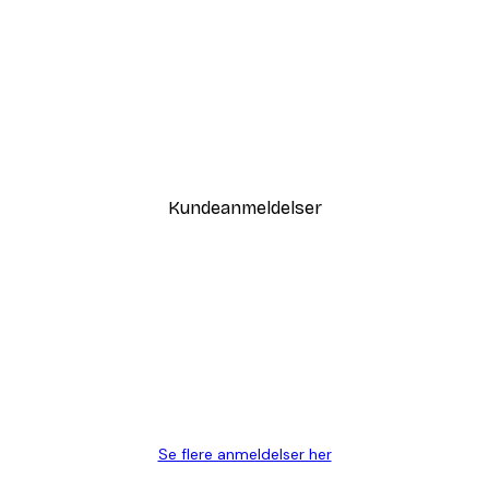
-30%*
Sommer Daggry Plakat
Fra 67,90 kr.
97 kr.
Kundeanmeldelser
Se flere anmeldelser her