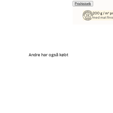
Prishistorik
200 g / m² 
med mat fini
Andre har også købt