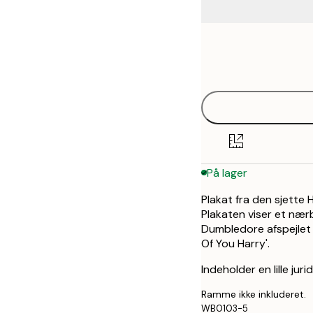
Frame
30x40 cm
options
50x70 cm
På lager
Plakat fra den sjette 
Plakaten viser et nær
Dumbledore afspejlet 
Of You Harry'.
Indeholder en lille juri
Ramme ikke inkluderet.
WB0103-5