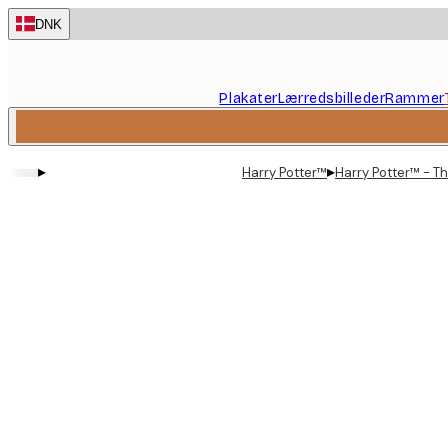
Skip
DNK
to
main
content.
Plakater
Lærredsbilleder
Rammer
▸
▸
Harry Potter™
Harry Potter™ - Th