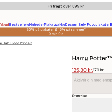
Fri fragt over 399 kr.
Tilbud
Bestsellere
Nyheder
Plakatpakke
Design Selv Fotoplakater
B
30% på plakater & 15% på rammer*
0 min
0 s
Gyldig
indtil:
e Half-Blood Prince No2 Plakat
2026-
08-
06
Harry Potter™
125,30 kr.
179 kr.
Aktivér din medlemsp
Størrelse