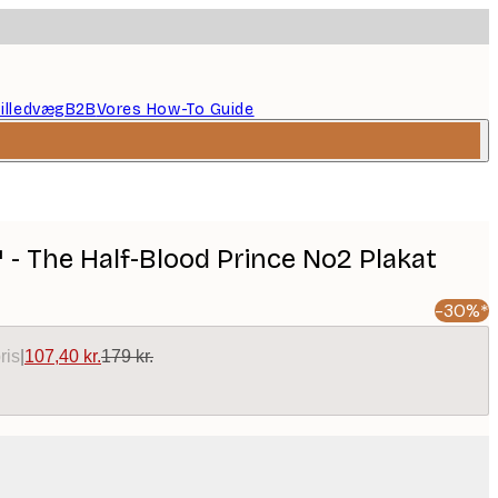
illedvæg
B2B
Vores How-To Guide
 - The Half-Blood Prince No2 Plakat
-30%*
ris
|
107,40 kr.
179 kr.