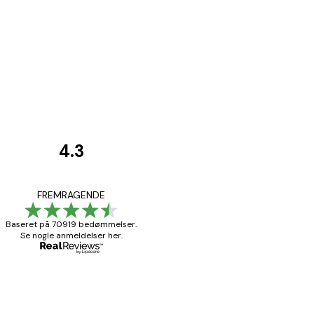
4.3
Kundeanmeldelser
Hurtig levering
FREMRAGENDE
Baseret på 70919 bedømmelser.
Se nogle anmeldelser her.
1 jun.
Lise-Lotte C