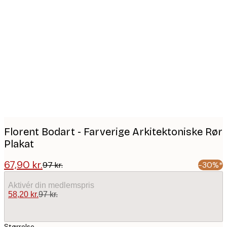
Product
images
Florent Bodart - Farverige Arkitektoniske Rør
Plakat
67,90 kr.
97 kr.
-30%*
Aktivér din medlemspris
58,20 kr.
97 kr.
Størrelse