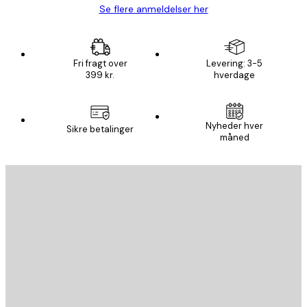
Se flere anmeldelser her
Fri fragt over
Levering: 3-5
399 kr.
hverdage
Nyheder hver
Sikre betalinger
måned
Email
SEND