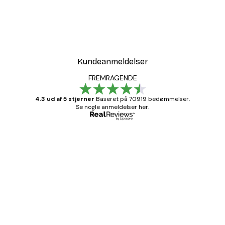
-30%*
all Plakat
Sommer Daggry Plakat
Fra 67,90 kr.
97 kr.
Kundeanmeldelser
FREMRAGENDE
4.3 ud af 5 stjerner
Baseret på 70919 bedømmelser.
Se nogle anmeldelser her.
Bekræftet køber
Kundeanmeldelser
Hurtig levering
1 jun.
Lise-Lotte C