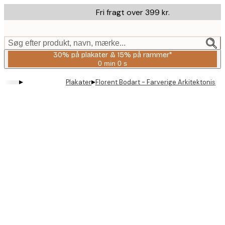
Skip
Fri fragt over 399 kr.
to
main
content.
Søg efter produkt, navn, mærke...
30% på plakater & 15% på rammer*
0 min
0 s
Gyldig
indtil:
▸
▸
Plakater
Florent Bodart - Farverige Arkitektoniske 
2026-
08-
06