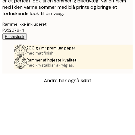
er et perfekt look til en sommerlig billedvæg. Køl dit hjem
ned i den varme sommer med blå prints og bringe et
forfriskende look til din væg.
Ramme ikke inkluderet.
PS52076-4
Prishistorik
200 g / m² premium paper
med mat finish.
Rammer af højeste kvalitet
med krystalklar akrylglas.
Andre har også købt