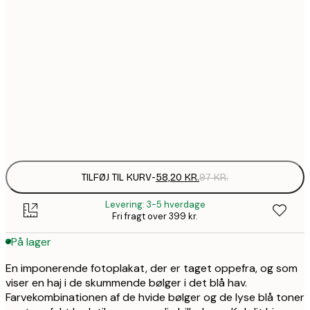
58,2
21x30 cm
99,6
30x40 cm
1
157,8
50x70 cm
2
Frame
options
TILFØJ TIL KURV
-
58,20 KR.
97 KR.
Levering: 3-5 hverdage
Fri fragt over 399 kr.
På lager
En imponerende fotoplakat, der er taget oppefra, og som
viser en haj i de skummende bølger i det blå hav.
Farvekombinationen af de hvide bølger og de lyse blå toner