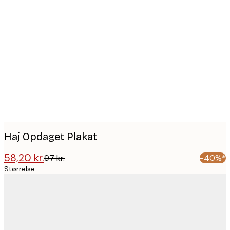
Product
images
Haj Opdaget Plakat
58,20 kr.
97 kr.
-40%*
Størrelse