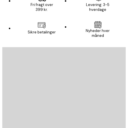
Fri fragt over
Levering: 3-5
399 kr.
hverdage
Nyheder hver
Sikre betalinger
måned
Email
SEND
Store
Poster Store
Kundeservice