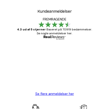
Kundeanmeldelser
FREMRAGENDE
4.3 ud af 5 stjerner
Baseret på 70919 bedømmelser.
Se nogle anmeldelser her.
Bekræftet køber
Kundeanmeldelser
Hurtig levering
1 jun.
Lise-Lotte C
Se flere anmeldelser her