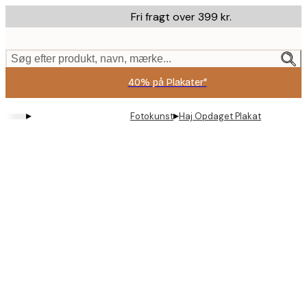
Skip
Fri fragt over 399 kr.
to
main
content.
Søg efter produkt, navn, mærke...
40% på Plakater*
▸
▸
Fotokunst
Haj Opdaget Plakat