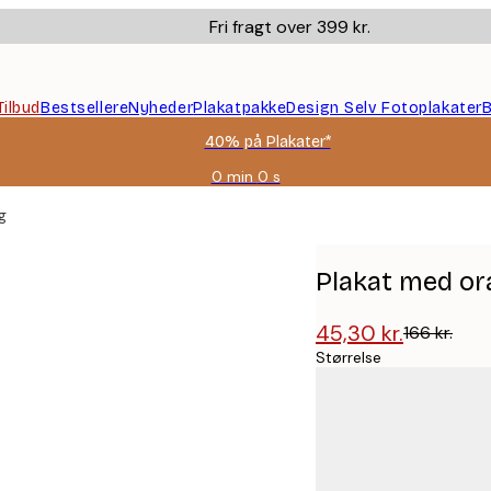
Fri fragt over 399 kr.
Tilbud
Bestsellere
Nyheder
Plakatpakke
Design Selv Fotoplakater
B
40% på Plakater*
0 min
0 s
Gyldig
indtil:
g
2026-
08-
09
Plakat med o
45,30 kr.
166 kr.
Størrelse