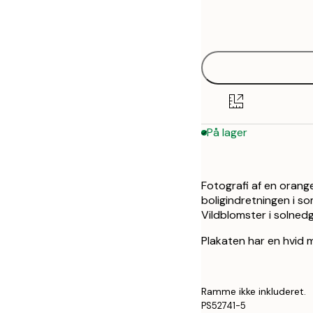
Frame
30x40 cm
options
50x70 cm
På lager
Fotografi af en orange 
boligindretningen i 
Vildblomster i solned
Plakaten har en hvid
Ramme ikke inkluderet.
PS52741-5