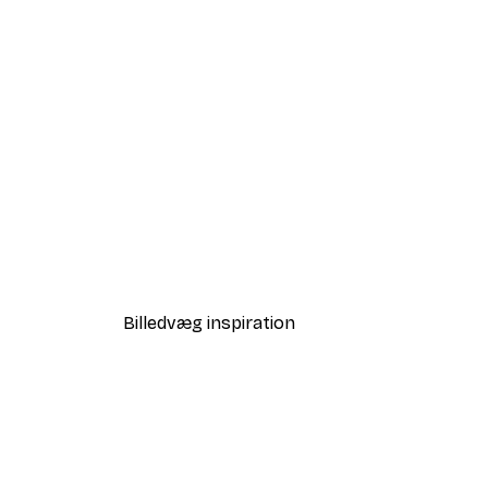
-40%*
Du klarer dig fint plakat
Fra 58,20 kr.
97 kr.
Billedvæg inspiration