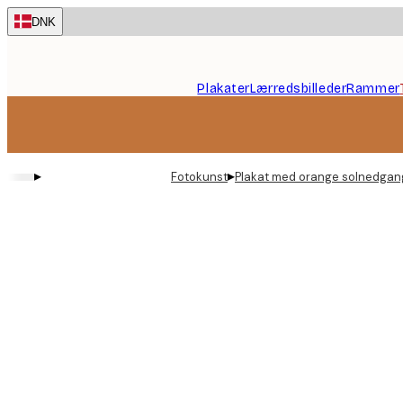
Skip
DNK
to
main
content.
Plakater
Lærredsbilleder
Rammer
▸
▸
Fotokunst
Plakat med orange solnedgan