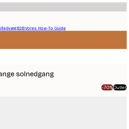
illedvæg
B2B
Vores How-To Guide
range solnedgang
-70%
Outlet