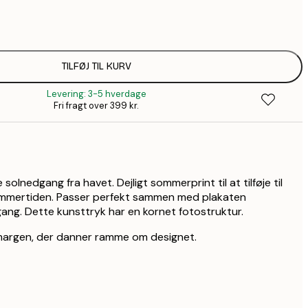
45,3
1
71,7
2
TILFØJ TIL KURV
Levering: 3-5 hverdage
Fri fragt over 399 kr.
solnedgang fra havet. Dejligt sommerprint til at tilføje til
sommertiden. Passer perfekt sammen med plakaten
gang. Dette kunsttryk har en kornet fotostruktur.
 margen, der danner ramme om designet.