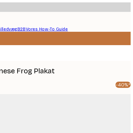
illedvæg
B2B
Vores How-To Guide
anese Frog Plakat
-40%*