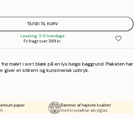
99,6
1
110,4
TILFØJ TIL KURV
1
Levering: 3-5 hverdage
157,8
Fri fragt over 399 kr.
2
195,6
3
 frø malet i sort blæk på en lys beige baggrund. Plakaten har
490,2
8
er giver et stilrent og kunstnerisk udtryk.
premium paper
Rammer af højeste kvalitet
sh.
med krystalklar akrylglas.