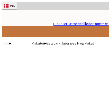
Skip
DNK
to
main
content.
Plakater
Lærredsbilleder
Rammer
▸
▸
Plakater
Getsuju - Japanese Frog Plakat