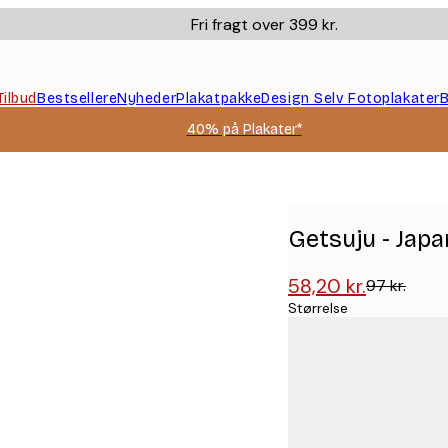
Fri fragt over 399 kr.
Tilbud
Bestsellere
Nyheder
Plakatpakke
Design Selv Fotoplakater
B
40% på Plakater*
Getsuju - Jap
58,20 kr.
97 kr.
Størrelse