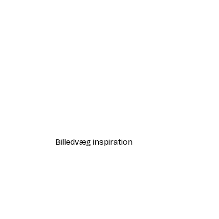
-40%*
Samantha Hearn - Glowing Fig
Fra 58,20 kr.
97 kr.
Billedvæg inspiration