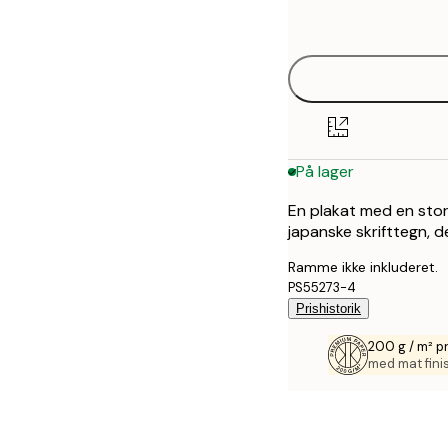
options
30x40 cm
40x50 cm
50x70 cm
På lager
70x100 cm
En plakat med en stor
100x150 cm
japanske skrifttegn, d
Ramme ikke inkluderet.
PS55273-4
Prishistorik
200 g / m² 
med mat fini