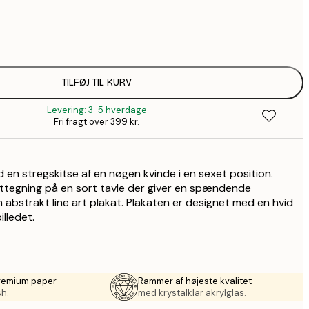
29,1
45,3
1
71,7
TILFØJ TIL KURV
2
Levering: 3-5 hverdage
Fri fragt over 399 kr.
ed en stregskitse af en nøgen kvinde i en sexet position.
idttegning på en sort tavle der giver en spændende
En abstrakt line art plakat. Plakaten er designet med en hvid
lledet.
premium paper
Rammer af højeste kvalitet
sh.
med krystalklar akrylglas.