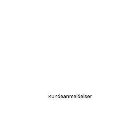
-40%*
Love i Guld Plakat
Fra 58,20 kr.
97 kr.
Kundeanmeldelser