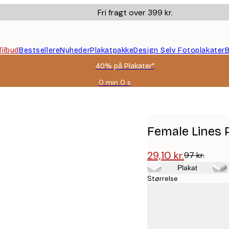
Fri fragt over 399 kr.
Tilbud
Bestsellere
Nyheder
Plakatpakke
Design Selv Fotoplakater
B
40% på Plakater*
0 min
0 s
Gyldig
indtil:
2026-
08-
09
Female Lines 
29,10 kr.
97 kr.
Plakat
Størrelse