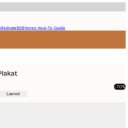
illedvæg
B2B
Vores How-To Guide
Plakat
-70%
Lærred