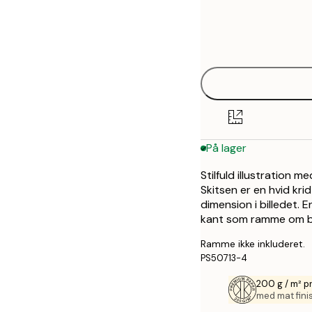
Frame
21x30 cm
options
30x40 cm
50x70 cm
På lager
Stilfuld illustration m
Skitsen er en hvid kr
dimension i billedet. 
kant som ramme om bi
Ramme ikke inkluderet.
PS50713-4
200 g / m² 
med mat fini