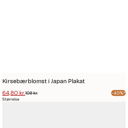
Product
images
Kirsebærblomst i Japan Plakat
64,80 kr.
108 kr.
-40%*
Størrelse