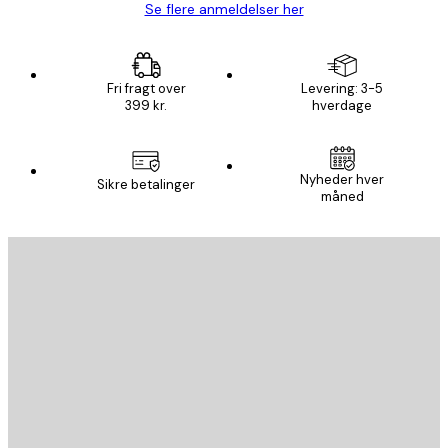
Se flere anmeldelser her
Fri fragt over
Levering: 3-5
399 kr.
hverdage
Nyheder hver
Sikre betalinger
måned
Email
SEND