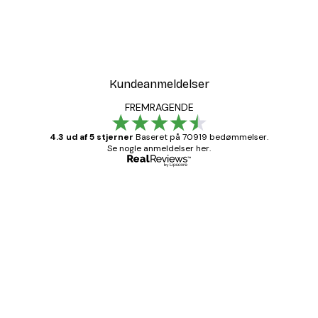
Kundeanmeldelser
FREMRAGENDE
4.3 ud af 5 stjerner
Baseret på 70919 bedømmelser.
Se nogle anmeldelser her.
Bekræftet køber
Kundeanmeldelser
Hurtig levering
1 jun.
Lise-Lotte C