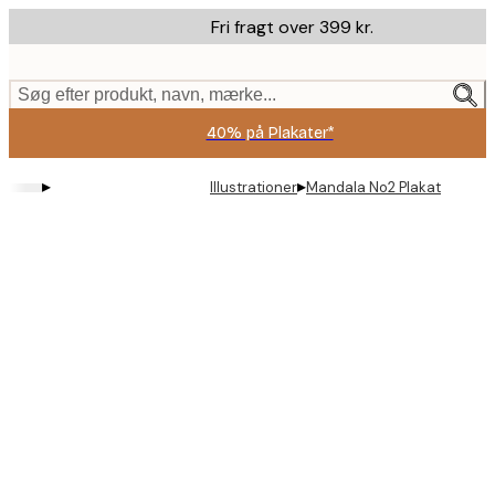
Skip
Fri fragt over 399 kr.
to
main
content.
Søg efter produkt, navn, mærke...
40% på Plakater*
▸
▸
Illustrationer
Mandala No2 Plakat