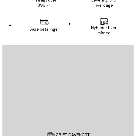
Fri fragt over
Levering: 3-5
399 kr.
hverdage
Nyheder hver
Sikre betalinger
måned
Email
SEND
Store
Poster Store
Kundeservice
KØB ET GAVEKORT