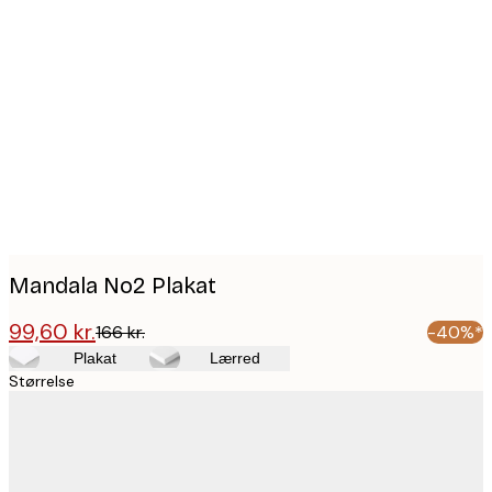
Product
images
Mandala No2 Plakat
99,60 kr.
166 kr.
-40%*
Plakat
Lærred
Størrelse