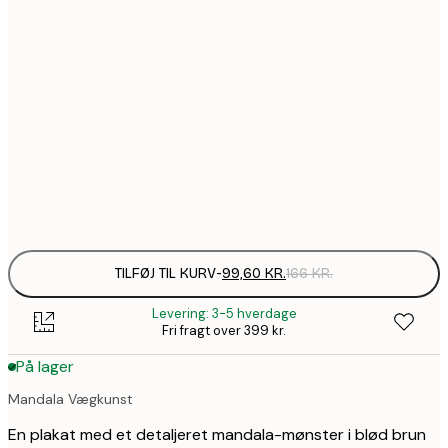
99,6
30x40 cm
1
157,8
50x70 cm
2
195,6
70x100 cm
3
Frame
options
TILFØJ TIL KURV
-
99,60 KR.
166 KR.
Levering: 3-5 hverdage
Fri fragt over 399 kr.
På lager
Mandala Vægkunst
En plakat med et detaljeret mandala-mønster i blød brun